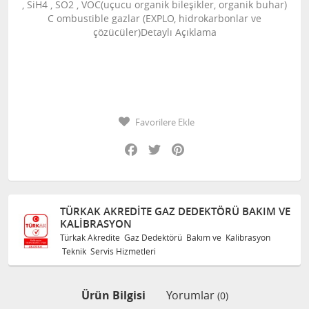
, SiH4 , SO2 , VOC(uçucu organik bileşikler, organik buhar)
C ombustible gazlar (EXPLO, hidrokarbonlar ve
çözücüler)Detaylı Açıklama
Favorilere Ekle
Facebook
Twitter
Pinterest
TÜRKAK AKREDITE GAZ DEDEKTÖRÜ BAKIM VE
KALIBRASYON
Türkak Akredite Gaz Dedektörü Bakım ve Kalibrasyon
Teknik Servis Hizmetleri
Ürün Bilgisi
Yorumlar
(0)