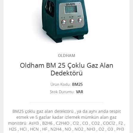
OLDHAM
Oldham BM 25 Çoklu Gaz Alan
Dedektörü
Ürün Kodu
BM25
Stok Durumu
VAR
BM25 çoklu gaz alan detektörü , ya da aynı anda tespit
etmek ve 5 gazlar kadar izlemek mümkün alan gaz
monitörü: AsH3 , B2H6 , C2H4O , CI2 , CO , CO2 , COCl2 , F2 ,
H2S , HCI , HCN , HF , N2H4 , NO , NO2 , NH3 , O2 , O3 , PH3