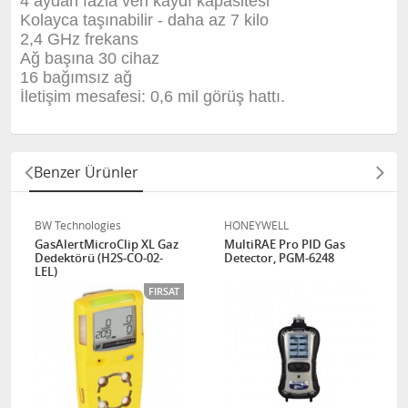
4 aydan fazla veri kaydı kapasitesi
Kolayca taşınabilir - daha az 7 kilo
2,4 GHz frekans
Ağ başına 30 cihaz
16 bağımsız ağ
İletişim mesafesi: 0,6 mil görüş hattı.
Benzer Ürünler
BW Technologies
HONEYWELL
GasAlertMicroClip XL Gaz
MultiRAE Pro PID Gas
Dedektörü (H2S-CO-02-
Detector, PGM-6248
LEL)
FIRSAT