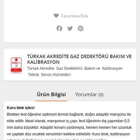
Favorilere Ekle
Facebook
Twitter
Pinterest
TÜRKAK AKREDITE GAZ DEDEKTÖRÜ BAKIM VE
KALIBRASYON
Türkak Akredite Gaz Dedektörü Bakım ve Kalibrasyon
Teknik Servis Hizmetleri
Ürün Bilgisi
Yorumlar
(0)
Kuru blok işlevi
Bloktan test öğesine optimum termal bağlantı, doğru adaptör manşonu ile
elde edilir.
İdeal olarak, manşonun iç çapı, test öğesinin dış çapından 0,5
mm daha büyüktür.
Adaptör kovanı yardımıyla, hemen hemen her uzunluk
ve çaptaki düz sıcaklık sensörleri kalibre edilebilir.
Kuru blok, kalibrasyon