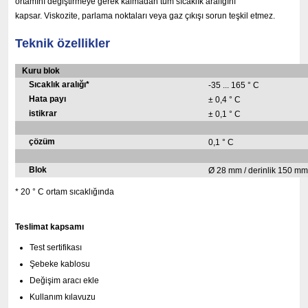
ortamını değiştirmeye gerek kalmadan tüm sıcaklık aralığını
kapsar.
Viskozite, parlama noktaları veya gaz çıkışı sorun teşkil etmez.
Teknik özellikler
Kuru blok
Sıcaklık aralığı*
-35 ... 165 ° C
Hata payı
± 0,4 ° C
istikrar
± 0,1 ° C
çözüm
0,1 ° C
Blok
Ø 28 mm / derinlik 150 mm
* 20 ° C ortam sıcaklığında
Teslimat kapsamı
Test sertifikası
Şebeke kablosu
Değişim aracı ekle
Kullanım kılavuzu