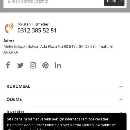
GÖNDER
Müşteri Hizmetleri
0312 385 52 81
Adres
Melih Gökçek Bulvarı Ada Plaza No:80-8 İVEDİK OSB Yenimahalle -
ANKARA
KURUMSAL
ÖDEME
İLETİŞİM
Size daha iyi hizmet verebilmek için internet sitemizde çerezler
kullanılmaktadır. Çerez Politikaları Aydınlatma Metni’ni okuyabilir ve
© 2020 ESA ÖLÇÜM VE TEST CİHAZLARI ELEKTRONİK SAN TİC LTD ŞTİ