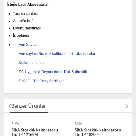
İsteğe bağlı Aksesuarlar
Taşıma çantası
Adaptör kılıfı
DAkkS sertifikası
İş belgesi
Veri Sayfası
Veri sayfası Sıcaklık kalibratörleri - aksesuarlar
Kullanma talimatı
EC Uygunluk Beyanı dahil.
RoHS direktifi
DNV-GL Tip Onay Sertifikası
Benzer Ürünler
SİKA
SİKA
SIKA Sıcaklık kalibratörü
SIKA Sıcaklık kalibratörü
Tip TP 17165M
Tip TP 18200E