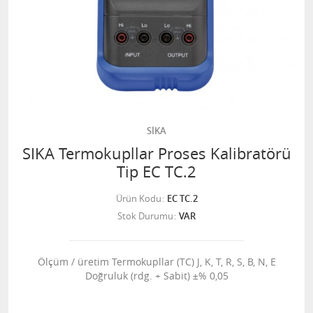
SİKA
SIKA Termokupllar Proses Kalibratörü
Tip EC TC.2
Ürün Kodu
EC TC.2
Stok Durumu
VAR
Ölçüm / üretim Termokupllar (TC) J, K, T, R, S, B, N, E
Doğruluk (rdg. + Sabit) ±% 0,05