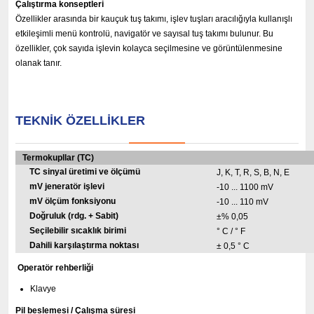
Çalıştırma konseptleri
Özellikler arasında bir kauçuk tuş takımı, işlev tuşları aracılığıyla kullanışlı
etkileşimli menü kontrolü, navigatör ve sayısal tuş takımı bulunur.
Bu
özellikler, çok sayıda işlevin kolayca seçilmesine ve görüntülenmesine
olanak tanır.
TEKNIK ÖZELLIKLER
Termokupllar (TC)
TC sinyal üretimi ve ölçümü
J, K, T, R, S, B, N, E
mV jeneratör işlevi
-10 ... 1100 mV
mV ölçüm fonksiyonu
-10 ... 110 mV
Doğruluk (rdg. + Sabit)
±% 0,05
Seçilebilir sıcaklık birimi
° C / ° F
Dahili karşılaştırma noktası
± 0,5 ° C
Operatör rehberliği
Klavye
Pil beslemesi / Çalışma süresi