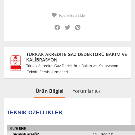
Favorilere Ekle
Facebook
Twitter
Pinterest
TÜRKAK AKREDITE GAZ DEDEKTÖRÜ BAKIM VE
KALIBRASYON
Türkak Akredite Gaz Dedektörü Bakım ve Kalibrasyon
Teknik Servis Hizmetleri
Ürün Bilgisi
Yorumlar
(0)
TEKNIK ÖZELLIKLER
Kuru blok
Sıcaklık aralığı*
-55 ... 200 ° C