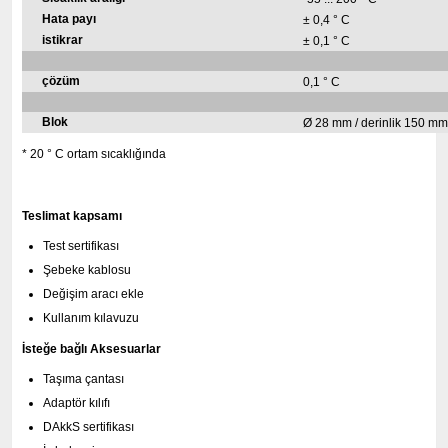
Hata payı
± 0,4 ° C
istikrar
± 0,1 ° C
çözüm
0,1 ° C
Blok
Ø 28 mm / derinlik 150 mm
* 20 ° C ortam sıcaklığında
Teslimat kapsamı
Test sertifikası
Şebeke kablosu
Değişim aracı ekle
Kullanım kılavuzu
İsteğe bağlı Aksesuarlar
Taşıma çantası
Adaptör kılıfı
DAkkS sertifikası