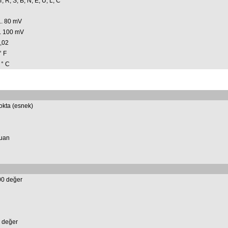
 T, R, S, B, N, E, U, L, C
... 80 mV
.. 100 mV
,02
° F
 ° C
okta (esnek)
uan
0 değer
4 değer