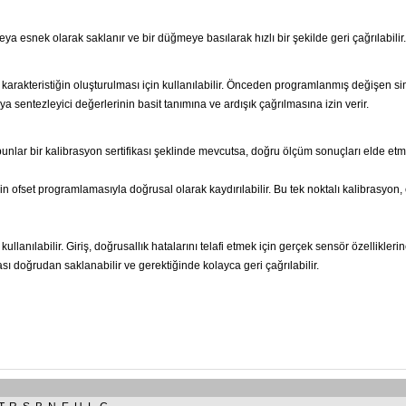
eya esnek olarak saklanır ve bir düğmeye basılarak hızlı bir şekilde geri çağrılabilir.
karakteristiğin oluşturulması için kullanılabilir.
Önceden programlanmış değişen sinya
eya sentezleyici değerlerinin basit tanımına ve ardışık çağrılmasına izin verir.
bunlar bir kalibrasyon sertifikası şeklinde mevcutsa, doğru ölçüm sonuçları elde etm
in ofset programlamasıyla doğrusal olarak kaydırılabilir.
Bu tek noktalı kalibrasyon,
ullanılabilir.
Giriş, doğrusallık hatalarını telafi etmek için gerçek sensör özellikleri
sı doğrudan saklanabilir ve gerektiğinde kolayca geri çağrılabilir.