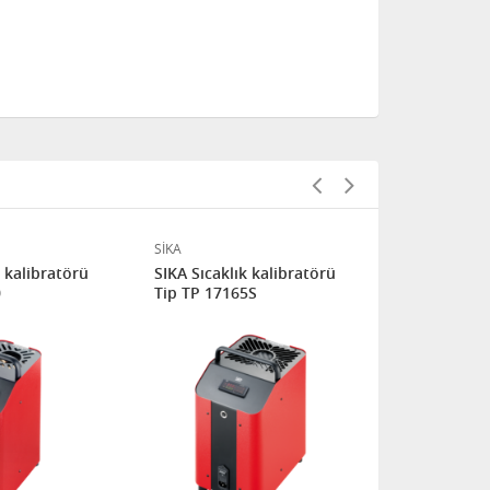
SİKA
SİKA
k kalibratörü
SIKA Sıcaklık kalibratörü
SIKA Sıcaklı
0
Tip TP 17165S
Tip TP 1745