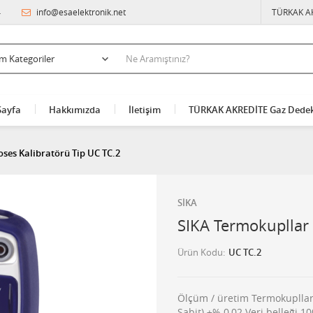
4
info@esaelektronik.net
TÜRKAK A
Sayfa
Hakkımızda
İletişim
TÜRKAK AKREDİTE Gaz Dedek
ses Kalibratörü Tip UC TC.2
SİKA
SIKA Termokupllar 
Ürün Kodu
UC TC.2
Ölçüm / üretim Termokupllar (TC
Sabit) ±% 0,02 Veri belleği 1