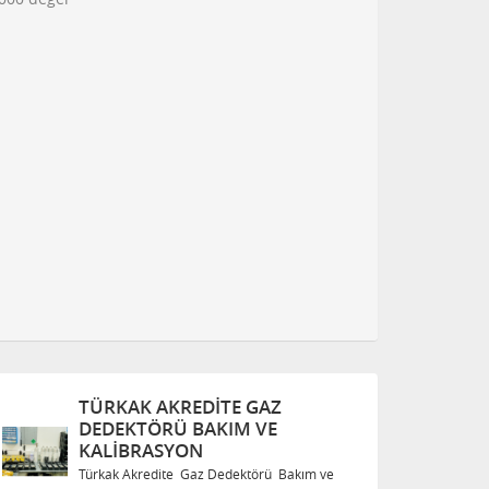
TÜRKAK AKREDITE GAZ
T
DEDEKTÖRÜ BAKIM VE
D
KALIBRASYON
K
Türkak Akredite Gaz Dedektörü Bakım ve
Tü