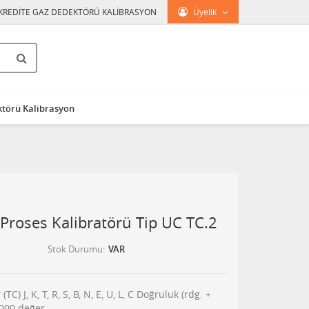
KREDİTE GAZ DEDEKTÖRÜ KALİBRASYON
Üyelik
törü Kalibrasyon
Proses Kalibratörü Tip UC TC.2
Stok Durumu
VAR
) J, K, T, R, S, B, N, E, U, L, C Doğruluk (rdg. +
0000 değer