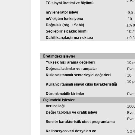
J, K,
TC sinyal üretimi ve ölçümü
mV jeneratör işlevi
-9,5 
mV ölçüm fonksiyonu
-10 .
Doğruluk (rdg. + Sabit)
±% 0
Seçilebilir sıcaklık birimi
° C / 
Dahili karşılaştırma noktası
± 0.3
Üretimdeki işlevler
Yüksek hızlı arama değerleri
10 n
Doğrusal adımlar ve rampalar
Evet
Kullanıcı tanımlı sentezleyici değerleri
10
10 p
Kullanıcı tanımlı sinyal çıkış karakteristiği
Düzenlenebilir birimler
Evet
Ölçümdeki işlevler
Veri belleği
1000
Değer tabloları ve grafik işlevi
Evet
Evet
Sensör karakteristik ofset programlama
Kalibrasyon veri dosyaları ve
5 x 