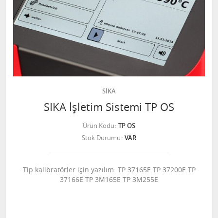
SİKA
SIKA İşletim Sistemi TP OS
Ürün Kodu
TP OS
Stok Durumu
VAR
Tip kalibratörler için yazılım: TP 37165E TP 37200E TP
37166E TP 3M165E TP 3M255E