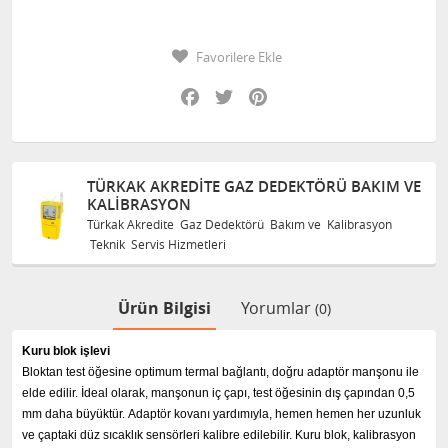
Favorilere Ekle
Facebook
Twitter
Pinterest
TÜRKAK AKREDITE GAZ DEDEKTÖRÜ BAKIM VE
KALIBRASYON
Türkak Akredite Gaz Dedektörü Bakım ve Kalibrasyon
Teknik Servis Hizmetleri
Ürün Bilgisi
Yorumlar
(0)
Kuru blok işlevi
Bloktan test öğesine optimum termal bağlantı, doğru adaptör manşonu ile
elde edilir.
İdeal olarak, manşonun iç çapı, test öğesinin dış çapından 0,5
mm daha büyüktür.
Adaptör kovanı yardımıyla, hemen hemen her uzunluk
ve çaptaki düz sıcaklık sensörleri kalibre edilebilir.
Kuru blok, kalibrasyon