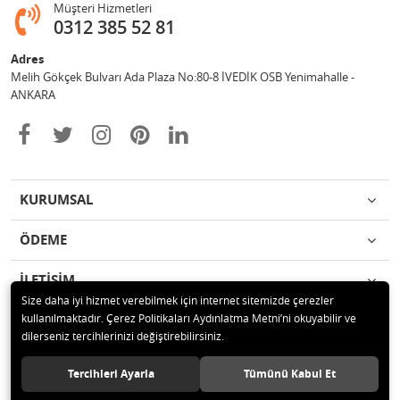
Müşteri Hizmetleri
0312 385 52 81
Adres
Melih Gökçek Bulvarı Ada Plaza No:80-8 İVEDİK OSB Yenimahalle -
ANKARA
KURUMSAL
ÖDEME
İLETİŞİM
Size daha iyi hizmet verebilmek için internet sitemizde çerezler
kullanılmaktadır. Çerez Politikaları Aydınlatma Metni’ni okuyabilir ve
© 2020 ESA ÖLÇÜM VE TEST CİHAZLARI ELEKTRONİK SAN TİC LTD ŞTİ
dilerseniz tercihlerinizi değiştirebilirsiniz.
Tüm hakları saklıdır.
Tercihleri Ayarla
Tümünü Kabul Et