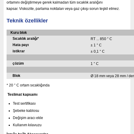
ortamını değiştirmeye gerek kalmadan tüm sıcaklık aralığını
kapsar.
Viskozite, parlama noktaları veya gaz çıkışı sorun teşkil etmez.
Teknik özellikler
Kuru blok
Sıcaklık aralığı*
RT ... 850 ° C
Hata payı
± 1 ° C
istikrar
± 0,1 ° C
çözüm
1 ° C
Blok
Ø 18 mm veya 28 mm / der
* 20 ° C ortam sıcaklığında
Teslimat kapsamı
Test sertifikası
Şebeke kablosu
Değişim aracı ekle
Kullanım kılavuzu