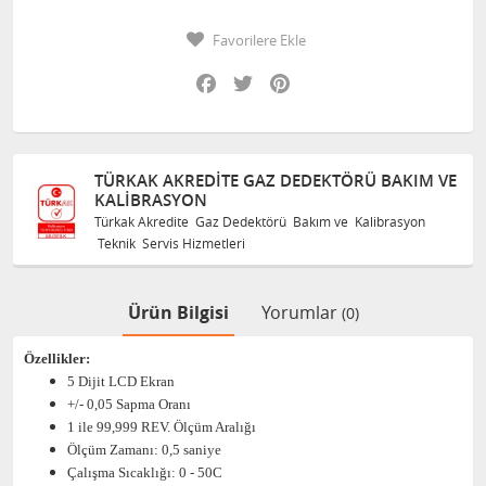
Favorilere Ekle
Facebook
Twitter
Pinterest
TÜRKAK AKREDITE GAZ DEDEKTÖRÜ BAKIM VE
KALIBRASYON
Türkak Akredite Gaz Dedektörü Bakım ve Kalibrasyon
Teknik Servis Hizmetleri
Ürün Bilgisi
Yorumlar
(0)
Özellikler:
5 Dijit LCD Ekran
+/- 0,05 Sapma Oranı
1 ile 99,999 REV. Ölçüm Aralığı
Ölçüm Zamanı: 0,5 saniye
Çalışma Sıcaklığı: 0 - 50C