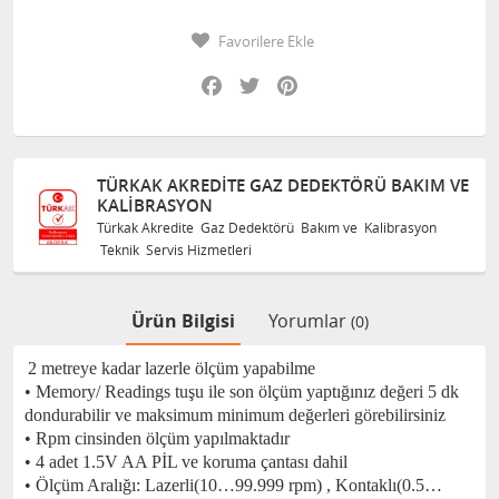
Favorilere Ekle
Facebook
Twitter
Pinterest
TÜRKAK AKREDITE GAZ DEDEKTÖRÜ BAKIM VE
KALIBRASYON
Türkak Akredite Gaz Dedektörü Bakım ve Kalibrasyon
Teknik Servis Hizmetleri
Ürün Bilgisi
Yorumlar
(0)
2 metreye kadar lazerle ölçüm yapabilme
• Memory/ Readings tuşu ile son ölçüm yaptığınız değeri 5 dk
dondurabilir ve maksimum minimum değerleri görebilirsiniz
• Rpm cinsinden ölçüm yapılmaktadır
• 4 adet 1.5V AA PİL ve koruma çantası dahil
• Ölçüm Aralığı: Lazerli(10…99.999 rpm) , Kontaklı(0.5…