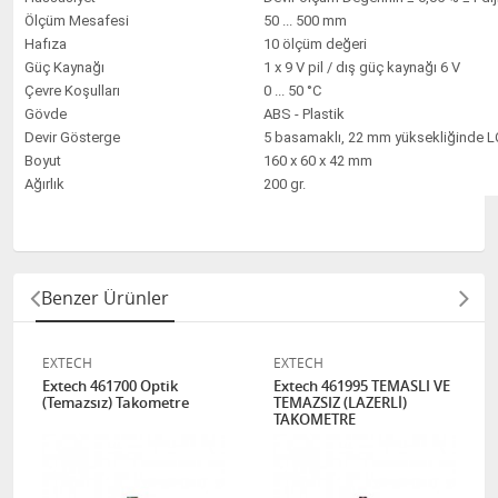
Ölçüm Mesafesi
50 ... 500 mm
Hafıza
10 ölçüm değeri
Güç Kaynağı
1 x 9 V pil / dış güç kaynağı 6 V
Çevre Koşulları
0 ... 50 °C
Gövde
ABS - Plastik
Devir Gösterge
5 basamaklı, 22 mm yüksekliğinde L
Boyut
160 x 60 x 42 mm
Ağırlık
200 gr.
Benzer Ürünler
EXTECH
EXTECH
Extech 461700 Optik
Extech 461995 TEMASLI VE
(Temazsız) Takometre
TEMAZSIZ (LAZERLİ)
TAKOMETRE