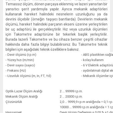
Temassız ölçüm, dönen parçaya eklenmiş ve lazeri yansıtan bir
yansıtıcı şerit yardımıyla yapılır. Ayrıca mekanik adaptörleri
kullanarak hareket halindeki nesnelerin uzunluğunu ya da
devrini ölçebilir (örneğin taşıyıcı bantlarda). Devirlerin mekanik
ölçümü, hareket halindeki parçanın ekseni üzerine yerleştirilen
bir uç adaptörü ile gerçekleştirilir. Hız veya uzunluk ölçümleri
için Takometre adaptörüne bir tekerlek başlık yerleştirilir.
Burada lazerli Takometre ve bu cihaza benzer çeşitli cihazlar
hakkında daha fazla bilgiyi bulabilirsiniz. Bu Takometre teknik
bilgileri için aşağıdaki teknik özelliklere bakınız.
- Devir ölçümü (r.p.m)
- ABS plastikten sağ
- Yüzey hızı (m/min)
- kolay kullanım
- Devir sayısı (sayıcı)
- 6 V Elektrik adaptörü
- Frekans (Hz)
- aydınlatmalı dijital e
- Uzunluk ölçümü (m, In, FT, Yd)
- Mekanik ölçümler iç
Optik-Lazer Ölçüm Aralığı
2 ... 99999 r.p.m.
Mekanik Ölçüm Aralığı
2 ... 20000 r.p.m.
Çözünürlük
2,0 ... 9999,9 r.p.m aralığında = 0,1 r.p
10000 ... 99999 r.p.m aralığında = 1 r.
Hassasiyet
Devir ölçüm Değerinin ± 0,05 % ±1 dij