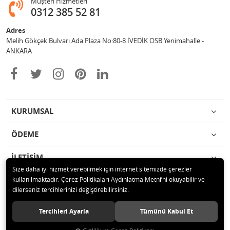
Müşteri Hizmetleri
0312 385 52 81
Adres
Melih Gökçek Bulvarı Ada Plaza No:80-8 İVEDİK OSB Yenimahalle -
ANKARA
KURUMSAL
ÖDEME
İLETİŞİM
Size daha iyi hizmet verebilmek için internet sitemizde çerezler
kullanılmaktadır. Çerez Politikaları Aydınlatma Metni’ni okuyabilir ve
© 2020 ESA ÖLÇÜM VE TEST CİHAZLARI ELEKTRONİK SAN TİC LTD ŞTİ
dilerseniz tercihlerinizi değiştirebilirsiniz.
Tüm hakları saklıdır.
Tercihleri Ayarla
Tümünü Kabul Et