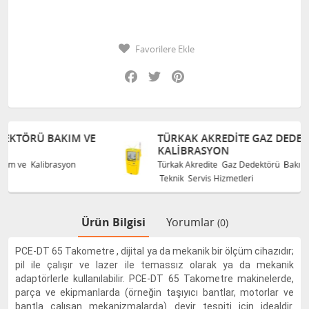
Favorilere Ekle
Facebook
Twitter
Pinterest
E
TÜRKAK AKREDITE GAZ DEDEKTÖRÜ BAKIM VE
KALIBRASYON
Türkak Akredite Gaz Dedektörü Bakım ve Kalibrasyon
Teknik Servis Hizmetleri
Ürün Bilgisi
Yorumlar
(0)
PCE-DT 65 Takometre , dijital ya da mekanik bir ölçüm cihazıdır;
pil ile çalışır ve lazer ile temassız olarak ya da mekanik
adaptörlerle kullanılabilir. PCE-DT 65 Takometre makinelerde,
parça ve ekipmanlarda (örneğin taşıyıcı bantlar, motorlar ve
bantla çalışan mekanizmalarda) devir tespiti için idealdir.