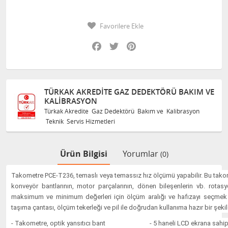
Favorilere Ekle
Facebook
Twitter
Pinterest
TÜRKAK AKREDITE GAZ DEDEKTÖRÜ BAKIM VE
KALIBRASYON
Türkak Akredite Gaz Dedektörü Bakım ve Kalibrasyon
Teknik Servis Hizmetleri
Ürün Bilgisi
Yorumlar
(0)
Takometre PCE-T236, temaslı veya temassız hız ölçümü yapabilir. Bu takom
konveyör bantlarının, motor parçalarının, dönen bileşenlerin vb. rotasyo
maksimum ve minimum değerleri için ölçüm aralığı ve hafızayı seçmek içi
taşıma çantası, ölçüm tekerleği ve pil ile doğrudan kullanıma hazır bir şekil
- Takometre, optik yansıtıcı bant
- 5 haneli LCD ekrana sahi