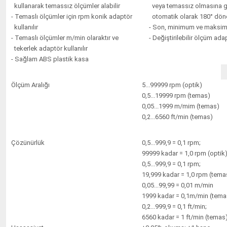
kullanarak temassız ölçümler alabilir
veya temassız olmasına g
- Temaslı ölçümler için rpm konik adaptör
otomatik olarak 180° dön
kullanılır
- Son, minimum ve maksim
- Temaslı ölçümler m/min olaraktır ve
- Değiştirilebilir ölçüm adap
tekerlek adaptör kullanılır
- Sağlam ABS plastik kasa
Ölçüm Aralığı
5...99999 rpm (optik)
0,5...19999 rpm (temas)
0,05...1999 m/mim (temas)
0,2...6560 ft/min (temas)
Çözünürlük
0,5...999,9 = 0,1 rpm;
99999 kadar = 1,0 rpm (optik
0,5...999,9 = 0,1 rpm;
19,999 kadar = 1,0 rpm (tema
0,05...99,99 = 0,01 m/min
1999 kadar = 0,1m/min (tema
0,2...999,9 = 0,1 ft/min;
6560 kadar = 1 ft/min (temas