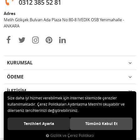
0312 385 52 81
Adres
Melih Gökçek Bulvarı Ada Plaza No:80-8 İVEDİK OSB Yenimahalle -
ANKARA
KURUMSAL
ÖDEME
İLETİŞİM
Size daha iyi hizmet verebilmek için internet sitemizde çerezler
kullanılmaktadır. Çerez Politikaları Aydınlatma Metni’ni okuyabilir ve
© 2020 ESA ÖLÇÜM VE TEST CİHAZLARI ELEKTRONİK SAN TİC LTD ŞTİ
dilerseniz tercihlerinizi değiştirebilirsiniz.
Tüm hakları saklıdır.
Tercihleri Ayarla
Tümünü Kabul Et
Gizlilik ve Çerez Politikası