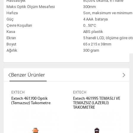
Hassasiyet
±0,05% okuma; ±1 hane
Maks Optik Ölçüm Mesafesi
300mm
Hafıza
Son, maksimum ve minimum
Güç
4 AAA batarya
Çevre Koşulları
0...50°C
Kasa
ABS plastik
Ekran
5 haneli LCD, ölçüme göre o
Boyut
65 x 215 x 38mm
Ağırlık
300 gram
Benzer Ürünler
EXTECH
EXTECH
Extech 461700 Optik
Extech 461995 TEMASLI VE
(Temazsız) Takometre
TEMAZSIZ (LAZERLİ)
TAKOMETRE