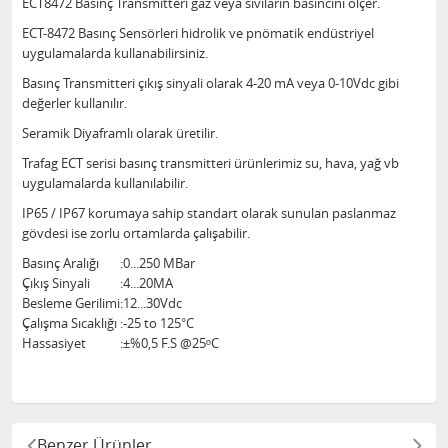
ECT8472 Basınç Transmitteri gaz veya sıvıların basıncını ölçer.
ECT-8472 Basınç Sensörleri hidrolik ve pnömatik endüstriyel
uygulamalarda kullanabilirsiniz.
Basınç Transmitteri çıkış sinyali olarak 4-20 mA veya 0-10Vdc gibi
değerler kullanılır.
Seramik Diyaframlı olarak üretilir.
Trafag ECT serisi basınç transmitteri ürünlerimiz su, hava, yağ vb
uygulamalarda kullanılabilir.
IP65 / IP67 korumaya sahip standart olarak sunulan paslanmaz
gövdesi ise zorlu ortamlarda çalışabilir.
Basınç Aralığı
:
0...250 MBar
Çıkış Sinyali
:
4...20MA
Besleme Gerilimi
:
12...30Vdc
Çalışma Sıcaklığı
:
-25 to 125°C
Hassasiyet
:
±%0,5 F.S @25ᵒC
Benzer Ürünler