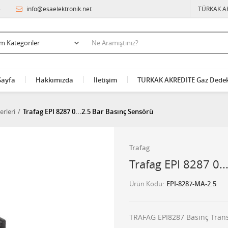
4
info@esaelektronik.net
TÜRKAK A
Sayfa
Hakkımızda
İletişim
TÜRKAK AKREDİTE Gaz Dedek
erleri
Trafag EPI 8287 0...2.5 Bar Basınç Sensörü
Trafag
Trafag EPI 8287 0.
Ürün Kodu
EPI-8287-MA-2.5
TRAFAG EPI8287 Basınç Transmi