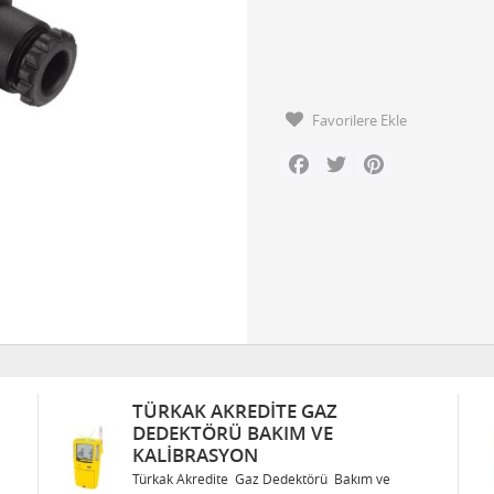
Favorilere Ekle
Facebook
Twitter
Pinterest
 GAZ
TÜRKAK AKREDITE GAZ
M VE
DEDEKTÖRÜ BAKIM VE
KALIBRASYON
ektörü Bakım ve
Türkak Akredite Gaz Dedektörü Bakı