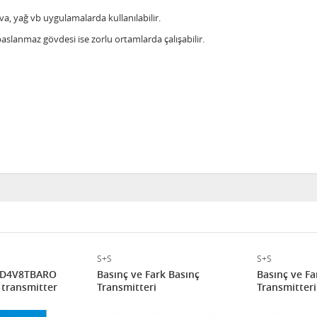
ava, yağ vb uygulamalarda kullanılabilir.
slanmaz gövdesi ise zorlu ortamlarda çalışabilir.
S+S
S+S
HD4V8TBARO
Basınç ve Fark Basınç
Basınç ve Fa
 transmitter
Transmitteri
Transmitteri