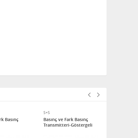
S+S
S+S
rk Basınç
Basınç ve Fark Basınç
Basınç ve F
Transmitteri-Göstergeli
Transmitter