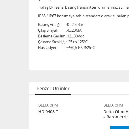
Trafag EPI serisi basınç transmitteri ürünlerimiz su, h
IP65 / IP67 korumaya sahip standart olarak sunulan pa
Basınç Aralığı
:
0...2.5 Bar
Çıkış Sinyali
:
4...20MA
Besleme Gerilimi
:
12...30Vdc
Çalışma Sıcaklığı
:
-25 to 125°C
Hassasiyet
:
±%0,5 F.S @25ᵒC
Benzer Ürünler
DELTA OHM
DELTA OHM
D 2004T -
HD 9408 T
Delta Ohm 
– Barometric