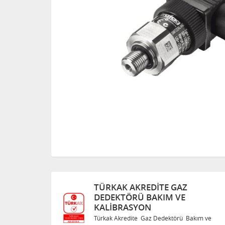
KREDITE GAZ
TÜRKAK AKREDITE
Ü BAKIM VE
DEDEKTÖRÜ BAKI
SYON
KALIBRASYON
te Gaz Dedektörü Bakım ve
Türkak Akredite Gaz Ded