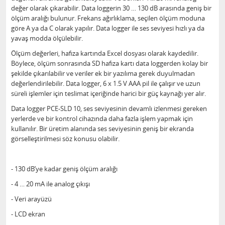
değer olarak çıkarabilir. Data loggerin 30 … 130 dB arasında geniş bir
ölçüm aralığı bulunur. Frekans ağırlıklama, seçilen ölçüm moduna
göre A ya da C olarak yapılır. Data logger ile ses seviyesi hızlı ya da
yavaş modda ölçülebilir.
Ölçüm değerleri, hafıza kartında Excel dosyası olarak kaydedilir.
Böylece, ölçüm sonrasında SD hafıza kartı data loggerden kolay bir
şekilde çıkarılabilir ve veriler ek bir yazılıma gerek duyulmadan
değerlendirilebilir. Data logger, 6 x 1.5 V AAA pil ile çalışır ve uzun
süreli işlemler için teslimat içeriğinde harici bir güç kaynağı yer alır.
Data logger PCE-SLD 10, ses seviyesinin devamlı izlenmesi gereken
yerlerde ve bir kontrol cihazında daha fazla işlem yapmak için
kullanılır. Bir üretim alanında ses seviyesinin geniş bir ekranda
görselleştirilmesi söz konusu olabilir.
- 130 dB’ye kadar geniş ölçüm aralığı
- 4 … 20 mA ile analog çıkışı
- Veri arayüzü
- LCD ekran