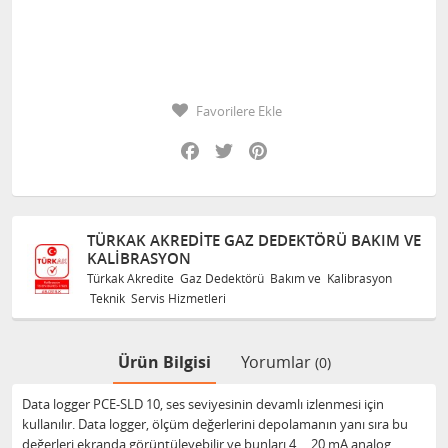
Favorilere Ekle
Facebook
Twitter
Pinterest
 AKREDITE GAZ DEDEKTÖRÜ BAKIM VE
TÜRKAK AK
ASYON
KALIBRAS
redite Gaz Dedektörü Bakım ve Kalibrasyon
Türkak Akredi
vis Hizmetleri
Teknik Servis 
Ürün Bilgisi
Yorumlar
(0)
Data logger PCE-SLD 10, ses seviyesinin devamlı izlenmesi için
kullanılır. Data logger, ölçüm değerlerini depolamanın yanı sıra bu
değerleri ekranda görüntüleyebilir ve bunları 4 ... 20 mA analog