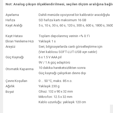
Not: Analog çıkışın ölçeklendirilmesi, seçilen ölçüm aralığına bağlı
Ayarlama
Dahili menüde opsiyonel bir kalibratör aracılığıyla
Hafıza
SD hafıza kartı maksimum 16 GB
Kayıt Aralığı
5 s, 10 s, 30 s, 60 s, 120 s, 300 s, 600 s, 1800 s, 360
Kayıt Hatası
Toplam depolanmış verinin <% 0.1'i
Ekran Yenileme Hızı
Yaklaşık 1 s
Arayüz
Seri, bilgisayarlarda canlı görselleştirme için
(Veri kablosu SOFT-LUT-USB ayrı satılır)
Güç Kaynağı
6 x 1.5 V AAA pil
9V / 1 A güç adaptörü
10 dakika hareketsizlikten sonra
Otomatik Kapanma
Güç kaynağı çalışırken devre dışı
Çevre Koşulları
0 ... 50 °C, maks. 85 n.o.
Ağırlık
Yaklaşık 230 g
Cihaz: 132 x 90 x 32 mm
Boyut
Mikrofon: 12.5 x 32 mm
Kablo uzunluğu: yaklaşık 120 cm