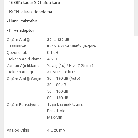
- 16 GB’a kadar SD hafıza kartı
- EXCEL olarak depolama
- Harici mikrofon
- Pil ve adaptör
Ölçüm Aralığı
30 ... 130 dB
Hassasiyet
IEC 61672 ve Sınıf 2’ye göre
Çözünürlük
0.1 dB
Frekans Ağırlıklama
A & C
Zaman Ağırlıklama
Yavaş (1s) / Hızlı (125 ms)
Frekans Aralığı
31.5 Hz ... 8 kHz
30 ... 130 dB (Auto)
Ölçüm Aralığı Seçimi
30 ... 80 dB
50 ... 100 dB
80 ... 130 dB
Tuşa basarak tutma
Ölçüm Fonksiyonu
Peak-Hold,
Max-Min
Analog Çıkış
4 ... 20 mA