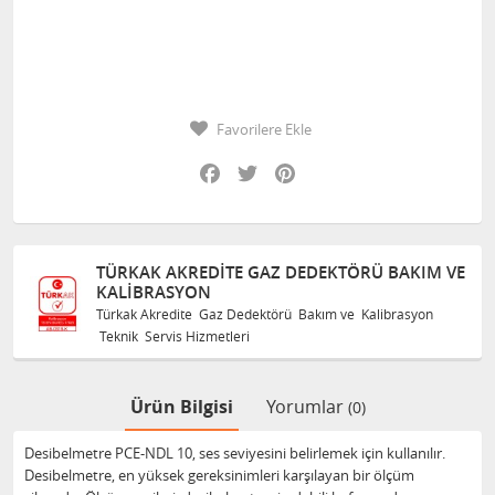
Favorilere Ekle
Facebook
Twitter
Pinterest
REDITE GAZ DEDEKTÖRÜ BAKIM VE
TÜRKAK AKRED
ON
KALIBRASYON
te Gaz Dedektörü Bakım ve Kalibrasyon
Türkak Akredite G
Hizmetleri
Teknik Servis Hizme
Ürün Bilgisi
Yorumlar
(0)
Desibelmetre PCE-NDL 10, ses seviyesini belirlemek için kullanılır.
Desibelmetre, en yüksek gereksinimleri karşılayan bir ölçüm