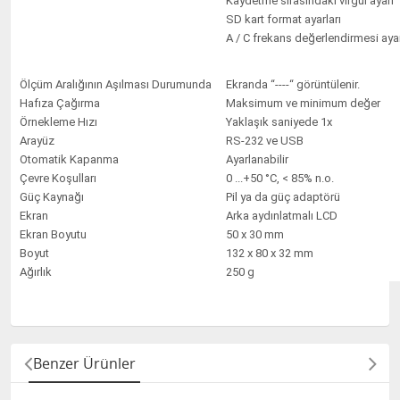
Kaydetme sırasındaki virgül ayarı
SD kart format ayarları
A / C frekans değerlendirmesi aya
Ölçüm Aralığının Aşılması Durumunda
Ekranda “----“ görüntülenir.
Hafıza Çağırma
Maksimum ve minimum değer
Örnekleme Hızı
Yaklaşık saniyede 1x
Arayüz
RS-232 ve USB
Otomatik Kapanma
Ayarlanabilir
Çevre Koşulları
0 ...+50 °C, < 85% n.o.
Güç Kaynağı
Pil ya da güç adaptörü
Ekran
Arka aydınlatmalı LCD
Ekran Boyutu
50 x 30 mm
Boyut
132 x 80 x 32 mm
Ağırlık
250 g
Benzer Ürünler