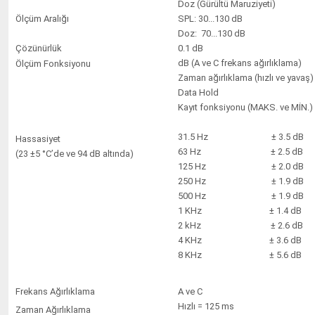
Doz (Gürültü Maruziyeti)
Ölçüm Aralığı
SPL: 30...130 dB
Doz: 70...130 dB
Çözünürlük
0.1 dB
dB (A ve C frekans ağırlıklama)
Ölçüm Fonksiyonu
Zaman ağırlıklama (hızlı ve yavaş)
Data Hold
Kayıt fonksiyonu (MAKS. ve MİN.)
31.5 Hz ± 3.5 dB
Hassasiyet
63 Hz ± 2.5 dB
(23 ±5 °C’de ve 94 dB altında)
125 Hz ± 2.0 dB
250 Hz ± 1.9 dB
500 Hz ± 1.9 dB
1 KHz ± 1.4 dB
2 kHz ± 2.6 dB
4 KHz ± 3.6 dB
8 KHz ± 5.6 dB
Frekans Ağırlıklama
A ve C
Hızlı = 125 ms
Zaman Ağırlıklama