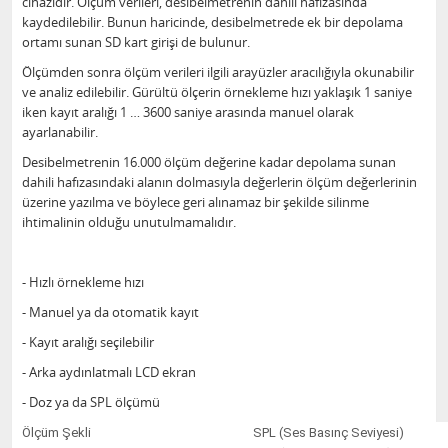
cihazıdır. Ölçüm verileri, desibelmetrenin dahili hafızasında
kaydedilebilir. Bunun haricinde, desibelmetrede ek bir depolama
ortamı sunan SD kart girişi de bulunur.
Ölçümden sonra ölçüm verileri ilgili arayüzler aracılığıyla okunabilir
ve analiz edilebilir. Gürültü ölçerin örnekleme hızı yaklaşık 1 saniye
iken kayıt aralığı 1 … 3600 saniye arasında manuel olarak
ayarlanabilir.
Desibelmetrenin 16.000 ölçüm değerine kadar depolama sunan
dahili hafızasındaki alanın dolmasıyla değerlerin ölçüm değerlerinin
üzerine yazılma ve böylece geri alınamaz bir şekilde silinme
ihtimalinin olduğu unutulmamalıdır.
- Hızlı örnekleme hızı
- Manuel ya da otomatik kayıt
- Kayıt aralığı seçilebilir
- Arka aydınlatmalı LCD ekran
- Doz ya da SPL ölçümü
Ölçüm Şekli
SPL (Ses Basınç Seviyesi)