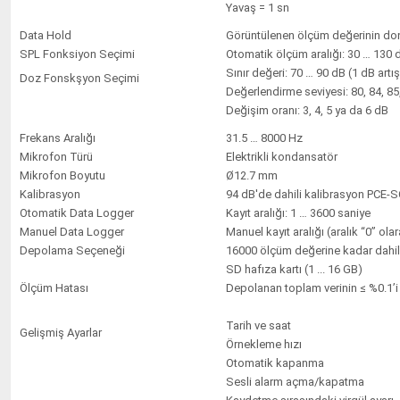
Yavaş = 1 sn
Data Hold
Görüntülenen ölçüm değerinin do
SPL Fonksiyon Seçimi
Otomatik ölçüm aralığı: 30 … 130 
Sınır değeri: 70 … 90 dB (1 dB artış
Doz Fonskşyon Seçimi
Değerlendirme seviyesi: 80, 84, 85
Değişim oranı: 3, 4, 5 ya da 6 dB
Frekans Aralığı
31.5 … 8000 Hz
Mikrofon Türü
Elektrikli kondansatör
Mikrofon Boyutu
Ø12.7 mm
Kalibrasyon
94 dB'de dahili kalibrasyon PCE-
Otomatik Data Logger
Kayıt aralığı: 1 … 3600 saniye
Manuel Data Logger
Manuel kayıt aralığı (aralık “0” ola
Depolama Seçeneği
16000 ölçüm değerine kadar dahil
SD hafıza kartı (1 ... 16 GB)
Ölçüm Hatası
Depolanan toplam verinin ≤ %0.1’i
Tarih ve saat
Gelişmiş Ayarlar
Örnekleme hızı
Otomatik kapanma
Sesli alarm açma/kapatma