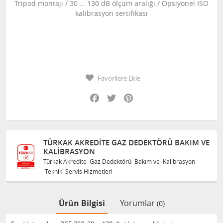
Tripod montajı / 30 … 130 dB ölçüm aralığı / Opsiyonel ISO
kalibrasyon sertifikası
Favorilere Ekle
Facebook
Twitter
Pinterest
KAK AKREDITE GAZ DEDEKTÖRÜ BAKIM VE
TÜRKAK
IBRASYON
KALIBR
k Akredite Gaz Dedektörü Bakım ve Kalibrasyon
Türkak Ak
k Servis Hizmetleri
Teknik Se
Ürün Bilgisi
Yorumlar
(0)