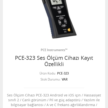
PCE Instruments™
PCE-323 Ses Ölçüm Cihazı Kayıt
Özellikli
Ürün Kodu
PCE-323
Stok Durumu
VAR
Ses Ölçüm Cihazı PCE-323 Android ve iOS için / Hassasiyet
sınıfı 2 / Canlı görünüm / Pil ve güç adaptörü / Yazılım ile
bilgisayar bağlantısı / A ve C frekans ağırlıklandırma /