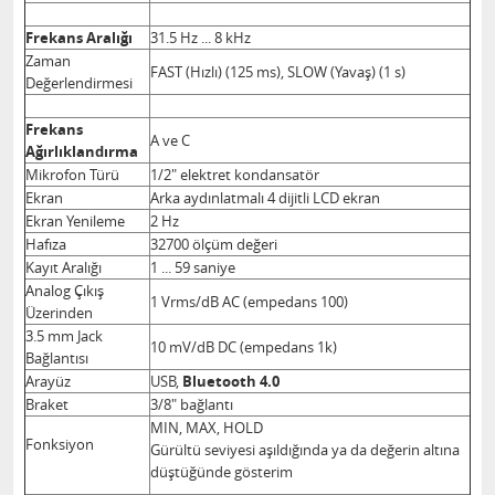
Frekans Aralığı
31.5 Hz ... 8 kHz
Zaman
FAST (Hızlı) (125 ms), SLOW (Yavaş) (1 s)
Değerlendirmesi
Frekans
A ve C
Ağırlıklandırma
Mikrofon Türü
1/2" elektret kondansatör
Ekran
Arka aydınlatmalı 4 dijitli LCD ekran
Ekran Yenileme
2 Hz
Hafıza
32700 ölçüm değeri
Kayıt Aralığı
1 ... 59 saniye
Analog Çıkış
1 Vrms/dB AC (empedans 100)
Üzerinden
3.5 mm Jack
10 mV/dB DC (empedans 1k)
Bağlantısı
Arayüz
USB,
Bluetooth 4.0
Braket
3/8" bağlantı
MIN, MAX, HOLD
Fonksiyon
Gürültü seviyesi aşıldığında ya da değerin altına
düştüğünde gösterim