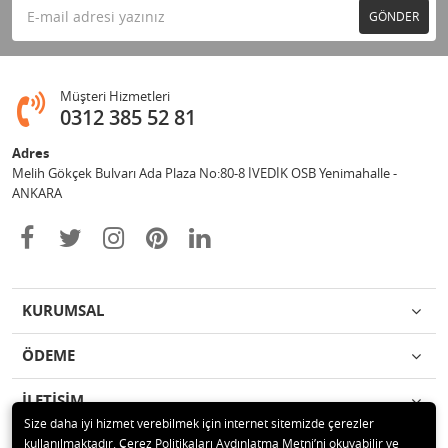
GÖNDER
Müşteri Hizmetleri
0312 385 52 81
Adres
Melih Gökçek Bulvarı Ada Plaza No:80-8 İVEDİK OSB Yenimahalle -
ANKARA
KURUMSAL
ÖDEME
İLETİŞİM
Size daha iyi hizmet verebilmek için internet sitemizde çerezler
kullanılmaktadır. Çerez Politikaları Aydınlatma Metni’ni okuyabilir ve