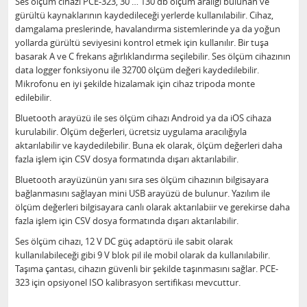
Ses ölçüm cihazı PCE-323, 30 … 130 db ölçüm aralığı bulunan ve
gürültü kaynaklarının kaydedileceği yerlerde kullanılabilir. Cihaz,
damgalama preslerinde, havalandırma sistemlerinde ya da yoğun
yollarda gürültü seviyesini kontrol etmek için kullanılır. Bir tuşa
basarak A ve C frekans ağırlıklandırma seçilebilir. Ses ölçüm cihazının
data logger fonksiyonu ile 32700 ölçüm değeri kaydedilebilir.
Mikrofonu en iyi şekilde hizalamak için cihaz tripoda monte
edilebilir.
Bluetooth arayüzü ile ses ölçüm cihazı Android ya da iOS cihaza
kurulabilir. Ölçüm değerleri, ücretsiz uygulama aracılığıyla
aktarılabilir ve kaydedilebilir. Buna ek olarak, ölçüm değerleri daha
fazla işlem için CSV dosya formatında dışarı aktarılabilir.
Bluetooth arayüzünün yanı sıra ses ölçüm cihazının bilgisayara
bağlanmasını sağlayan mini USB arayüzü de bulunur. Yazılım ile
ölçüm değerleri bilgisayara canlı olarak aktarılabiir ve gerekirse daha
fazla işlem için CSV dosya formatında dışarı aktarılabilir.
Ses ölçüm cihazı, 12 V DC güç adaptörü ile sabit olarak
kullanılabileceği gibi 9 V blok pil ile mobil olarak da kullanılabilir.
Taşıma çantası, cihazın güvenli bir şekilde taşınmasını sağlar. PCE-
323 için opsiyonel ISO kalibrasyon sertifikası mevcuttur.