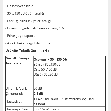
- Hassasiyet sınıfı 2
- 30 … 130 dB ölçüm aralığı
- Farklı gürültü seviyeleri aralığı
- Ücretsiz uygulamalı Bluetooth arayüzü
- Pil ve güç adaptörü
- A ve C frekans ağırlıklandırma
Ürünün Teknik Özellikleri :
Gürültü Seviye
Otomatik 30...130 Db
Aralıkları
Yüksek 80...130 dB
Orta 50...100 dB
Düşük 30...80 dB
Dinamik Aralık
50 dB
Çözünürlük
0.1 dB
±1.4 dB (@ 94 dB, 1 KHz referans koşulları
Hassasiyet
altında)
Hassasiyet Sınıfı
IEC61672-1 Sınıf 2