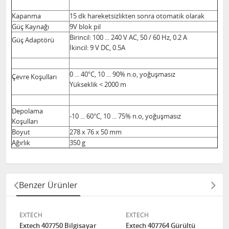
Kapanma
15 dk hareketsizlikten sonra otomatik olarak
Güç Kaynağı
9V blok pil
Birincil: 100 ... 240 V AC, 50 / 60 Hz, 0.2 A
Güç Adaptörü
İkincil: 9 V DC, 0.5A
0 ... 40°C, 10 ... 90% n.o, yoğuşmasız
Çevre Koşulları
Yükseklik < 2000 m
Depolama
-10 ... 60°C, 10 ... 75% n.o, yoğuşmasız
Koşulları
Boyut
278 x 76 x 50 mm
Ağırlık
350 g
Benzer Ürünler
EXTECH
EXTECH
Extech 407750 Bilgisayar
Extech 407764 Gürültü