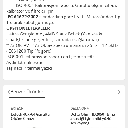
· ISO 9001 Kalibrasyon raporu; Gürültü ölçüm cihazı,
kalbratör ve filtreler için.
IEC 61672:2002
standardına göre I.N.R.I.M. tarafından Tip
1 olarak kabul görmüştür.
OPSİYONEL İLAVELER
Hafıza Genişletme , 4MB Statik Bellek (Yalnızca kit
siparişlerinde geçerlidir, sonradan sağlanamaz)
“1/3 OKTAV”: 1/3 Oktav spektrum analizi 25Hz …12.5kHz,
(IEC61260 Tip 1’e göre)
ISO9001 kalibrasyon raporu da içermektedir.
Aydınlatmalı ekran
Taşınabilir termal yazıcı
Benzer Ürünler
EXTECH
DELTA OHM
Extech 407764 Gürültü
Delta Ohm HD2050 - Bina
Ölçüm Cihazı
akustiği için oniki yüzlü
ses kaynağı