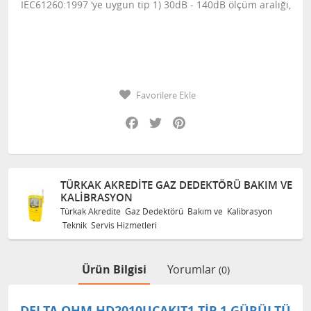
IEC61260:1997 ‘ye uygun tip 1) 30dB - 140dB ölçüm aralığı,
Favorilere Ekle
Facebook
Twitter
Pinterest
TÜRKAK AKREDITE GAZ DEDEKTÖRÜ BAKIM VE
KALIBRASYON
Türkak Akredite Gaz Dedektörü Bakım ve Kalibrasyon
Teknik Servis Hizmetleri
Ürün Bilgisi
Yorumlar
(0)
DELTA OHM HD2010UCAKIT1 TIP 1 GÜRÜLTÜ