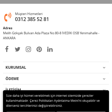
Müşteri Hizmetleri
0312 385 52 81
Adres
Melih Gökçek Bulvarı Ada Plaza No:80-8 İVEDİK OSB Yenimahalle -
ANKARA
KURUMSAL
ÖDEME
İLETİŞİM
Size daha iyi hizmet verebilmek için internet sitemizde çerezler
kullanılmaktadır. Çerez Politikaları Aydınlatma Metni’ni okuyabilir ve
© 2020 ESA ÖLÇÜM VE TEST CİHAZLARI ELEKTRONİK SAN TİC LTD ŞTİ
dilerseniz tercihlerinizi değiştirebilirsiniz.
Tüm hakları saklıdır.