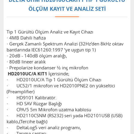
ÖLÇÜM KAYIT VE ANALIZ SETI
Tip 1 Gürültü Ölçüm Analiz ve Kayıt Cihazı
· 4MB Dahili hafıza
· Gerçek Zamanlı Spektrum Analizi (32Hz’den 8kHz oktav
bantlarında IEC61260:1997 ‘ye uygun tip 1)
· 20dB - 140dB ölçüm aralığı,
· 80dB lineer aralık
· Prepolarize kondanser ½ inç mikrofon
HD2010UC/A KIT1
İçerisinde;
· HD2010UC/A Tip 1 Gürültü Ölçüm Cihazı
· UC52/1 mikrofon ve HD2010PNE2 ön yükseltici
(Preamplifier)
· HD9101 Kalibratör.
· HD SAV Rüzgar Başlığı
· CPA/5 5m Mikrofon uzatma kablosu
· HD2110CSNM (RS232) seri yada HD2101USB (USB)
kablo,(Tercihe bağlı)
· DeltaLog5 veri analiz programı,
· Taşıma çantası