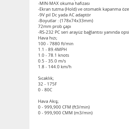
-MIN-MAX okuma hafızası
-Ekran tutma (Hold) ve otomatik kapanma özel
-9V pil Dc yada AC adaptör
-Boyutlar : (178x74x33mm)
72mm prob çapı
-RS-232 PC seri arayüz bağlantısı yanında opsi
Hava hızı;
100 - 7880 ft/min
1.1 - 89.4MPH
1.0 - 78.1 knots
0.5 - 35.0 m/s
1.8 - 144.0 km/h
Sıcaklık;
32 - 175F
0 - 80C
Hava Akış;
0 - 999,900 CFM (ft3/min)
0 - 999,900 CMM (m3/min)