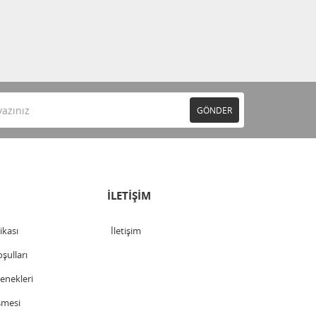
GÖNDER
İLETİŞİM
tikası
İletişim
şulları
nekleri
şmesi