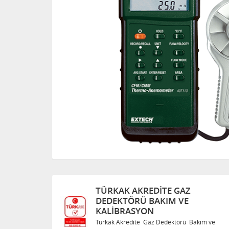
Z
TÜRKAK AKREDITE GAZ
DEDEKTÖRÜ BAKIM VE
KALIBRASYON
 Bakım ve
Türkak Akredite Gaz Dedektörü Bakım ve