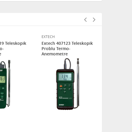
EXTECH
EXTECH
19 Teleskopik
Extech 407123 Teleskopik
Extech AN3
o-
Problu Termo-
Kanatlı CF
e
Anemometre
Termo-Ane