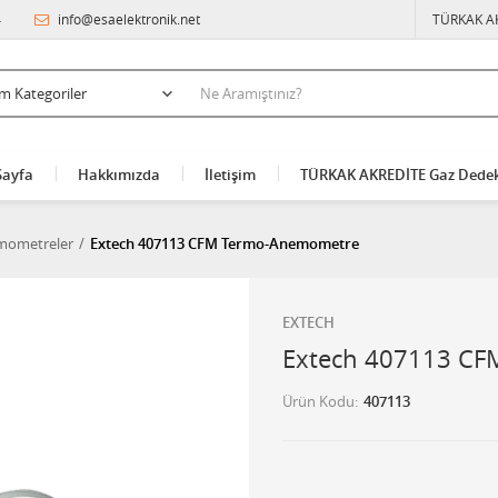
4
info@esaelektronik.net
TÜRKAK A
Sayfa
Hakkımızda
İletişim
TÜRKAK AKREDİTE Gaz Dedek
emometreler
Extech 407113 CFM Termo-Anemometre
EXTECH
Extech 407113 C
Ürün Kodu
407113