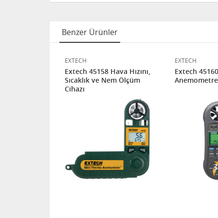
Benzer Ürünler
EXTECH
EXTECH
 HAVA HIZI
Extech 45158 Hava Hızını,
Extech 45160
 ÖLÇÜM
Sıcaklık ve Nem Ölçüm
Anemometre
Cihazı