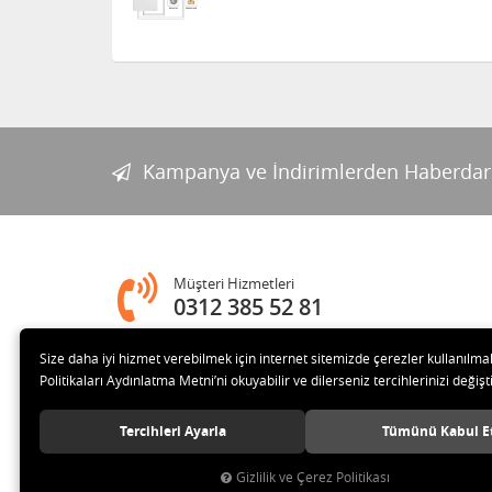
Kampanya ve İndirimlerden Haberdar
Müşteri Hizmetleri
0312 385 52 81
Size daha iyi hizmet verebilmek için internet sitemizde çerezler kullanılma
Adres
Politikaları Aydınlatma Metni’ni okuyabilir ve dilerseniz tercihlerinizi değişti
Melih Gökçek Bulvarı Ada Plaza No:80-8 İVEDİK OSB Yenim
Tercihleri Ayarla
Tümünü Kabul E
Gizlilik ve Çerez Politikası