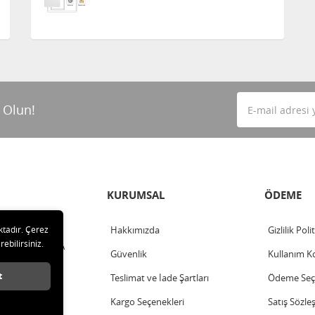
 Olun!
KURUMSAL
ÖDEME
ktadır. Çerez
Hakkımızda
Gizlilik Poli
rebilirsiniz.
ahalle - ANKARA
Güvenlik
Kullanım Ko
t
Teslimat ve İade Şartları
Ödeme Seçe
Kargo Seçenekleri
Satış Sözle