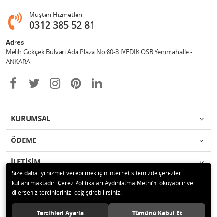
Müşteri Hizmetleri
0312 385 52 81
Adres
Melih Gökçek Bulvarı Ada Plaza No:80-8 İVEDİK OSB Yenimahalle -
ANKARA
KURUMSAL
ÖDEME
İLETİŞİM
Size daha iyi hizmet verebilmek için internet sitemizde çerezler
kullanılmaktadır. Çerez Politikaları Aydınlatma Metni’ni okuyabilir ve
© 2020 ESA ÖLÇÜM VE TEST CİHAZLARI ELEKTRONİK SAN TİC LTD ŞTİ
dilerseniz tercihlerinizi değiştirebilirsiniz.
Tüm hakları saklıdır.
Tercihleri Ayarla
Tümünü Kabul Et