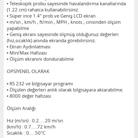
• Teleskopik probu sayesinde havalandırma kanallarında
(1.22 cm) rahatca kullanabilirsiniz.
• Süper ince 1.4" prob ve Geniş LCD ekran
• m/sn , km/h , ft/min , MPH , knots , cinsinden ölçüm
yapabilme
• Geniş ekranı sayesinde ölçmüş olduğunuz değerleri
(hız,sıcaklık) anında ekranda görebilirsiniz.
• Ekran Aydınlatması
• Min/Max Hafızası
• Ölçüm ekranını dondurabilme
OPSİYENEL OLARAK
• RS 232 ve bilgisayar programı
• Ölçülen değerleri anlık olarak bilgisayara aktarabilme.
• 8000 değer hafızası
Ölçüm Aralığı
Hız (m/sn) : 0.2…..20 m/sn
(km/h) : 0.7…..72 km/h
Sıcaklık : 0…..50°C