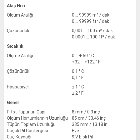
Akış Hızı
Ölçüm Aralığı
0 ... 99999 m³ / dak
0 ... 99999 ft³ / dak
Çözünürlük
0,001 ... 100 m³ / dak
0.0001 ... 100 ft³ / dak
Sıcaklık
Ölçme Aralığı
0 ... + 50 ° C
+32 ... +122 ° F
Çözünürlük
0.1 ° C
0,1 ° F
Hassasiyet
± 1 ° C
± 2 ° F
Genel
Pitot Tüpünün Çapı
8 mm / 0.3 inç
Ölçüm Hortumlarının Uzunluğu
85 cm / 33.46 inç
Tüpün Toplam Uzunluğu
335 mm / 13.18 in
Düşük Pil Göstergesi
Evet
Güç Kaynağı
9 V blok Pil