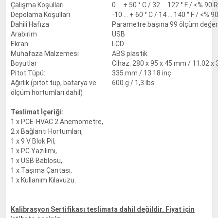
Çalışma Koşulları
0 ... + 50 ° C / 32 ... 122 ° F / <% 
Depolama Koşulları
-10 ... + 60 ° C / 14 ... 140 ° F / <
Dahili Hafıza
Parametre başına 99 ölçüm değer
Arabirim
USB
Ekran
LCD
Muhafaza Malzemesi
ABS plastik
Boyutlar
Cihaz: 280 x 95 x 45 mm / 11.02 x 3
Pitot Tüpü:
335 mm / 13.18 inç
Ağırlık (pitot tüp, batarya ve
600 g / 1,3 lbs
ölçüm hortumları dahil)
Teslimat İçeriği:
1 x PCE-HVAC 2 Anemometre,
2 x Bağlantı Hortumları,
1 x 9 V Blok Pil,
1 x PC Yazılımı,
1 x USB Bablosu,
1 x Taşıma Çantası,
1 x Kullanım Kılavuzu.
Kalibrasyon Sertifikası teslimata dahil değildir. Fiyat için