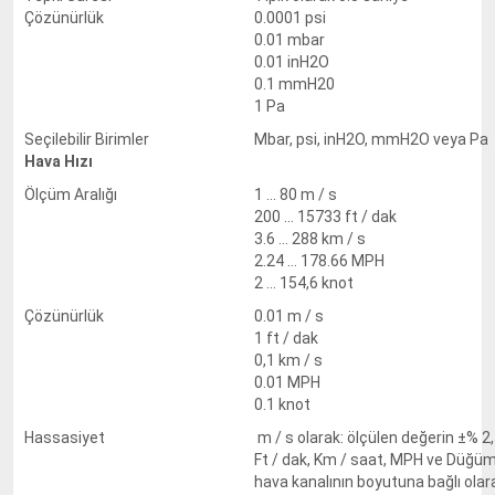
Çözünürlük
0.0001 psi
0.01 mbar
0.01 inH2O
0.1 mmH20
1 Pa
Seçilebilir Birimler
Mbar, psi, inH2O, mmH2O veya Pa
Hava Hızı
Ölçüm Aralığı
1 ... 80 m / s
200 ... 15733 ft / dak
3.6 ... 288 km / s
2.24 ... 178.66 MPH
2 ... 154,6 knot
Çözünürlük
0.01 m / s
1 ft / dak
0,1 km / s
0.01 MPH
0.1 knot
Hassasiyet
m / s olarak: ölçülen değerin ±% 2,
Ft / dak, Km / saat, MPH ve Düğüm
hava kanalının boyutuna bağlı olar