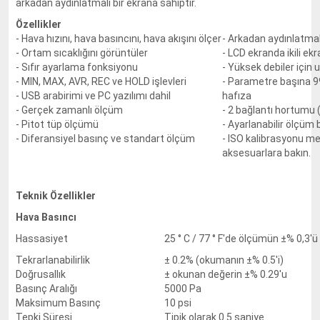
arkadan aydınlatmalı bir ekrana sahiptir.
Özellikler
- Hava hızını, hava basıncını, hava akışını ölçer
- Arkadan aydınlatma
- Ortam sıcaklığını görüntüler
- LCD ekranda ikili ek
- Sıfır ayarlama fonksiyonu
- Yüksek debiler için
- MIN, MAX, AVR, REC ve HOLD işlevleri
- Parametre başına 99
- USB arabirimi ve PC yazılımı dahil
hafıza
- Gerçek zamanlı ölçüm
- 2 bağlantı hortumu (
- Pitot tüp ölçümü
- Ayarlanabilir ölçüm b
- Diferansiyel basınç ve standart ölçüm
- ISO kalibrasyonu mev
aksesuarlara bakın.
Teknik Özellikler
Hava Basıncı
Hassasiyet
25 ° C / 77 ° F'de ölçümün ±% 0,3'ü
Tekrarlanabilirlik
± 0.2% (okumanın ±% 0.5'i)
Doğrusallık
± okunan değerin ±% 0.29'u
Basınç Aralığı
5000 Pa
Maksimum Basınç
10 psi
Tepki Süresi
Tipik olarak 0.5 saniye