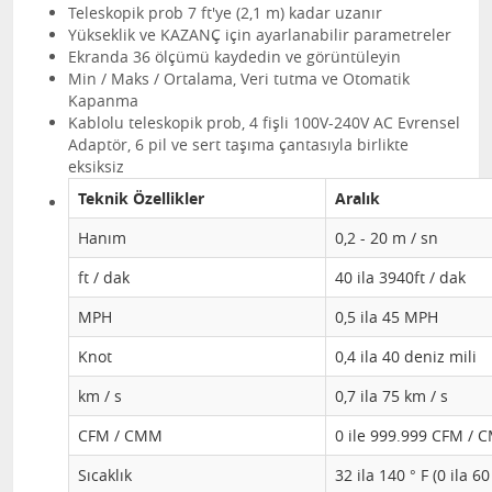
Teleskopik prob 7 ft'ye (2,1 m) kadar uzanır
Yükseklik ve KAZANÇ için ayarlanabilir parametreler
Ekranda 36 ölçümü kaydedin ve görüntüleyin
Min / Maks / Ortalama, Veri tutma ve Otomatik
Kapanma
Kablolu teleskopik prob, 4 fişli 100V-240V AC Evrensel
Adaptör, 6 pil ve sert taşıma çantasıyla birlikte
eksiksiz
Teknik Özellikler
Aralık
Hanım
0,2 - 20 m / sn
ft / dak
40 ila 3940ft / dak
MPH
0,5 ila 45 MPH
Knot
0,4 ila 40 deniz mili
km / s
0,7 ila 75 km / s
CFM / CMM
0 ile 999.999 CFM /
Sıcaklık
32 ila 140 ° F (0 ila 60