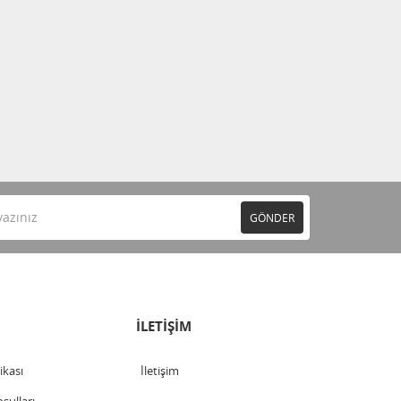
GÖNDER
İLETİŞİM
tikası
İletişim
şulları