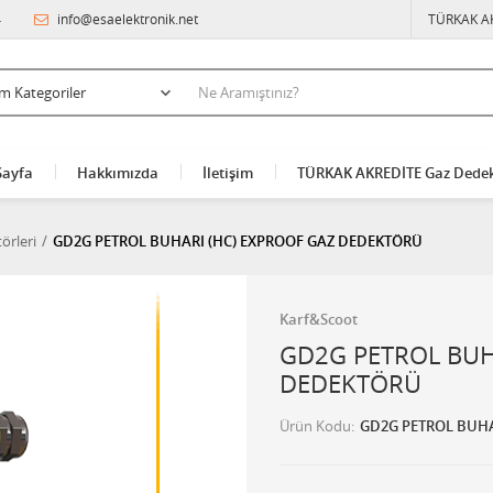
4
info@esaelektronik.net
TÜRKAK A
Sayfa
Hakkımızda
İletişim
TÜRKAK AKREDİTE Gaz Dedek
örleri
GD2G PETROL BUHARI (HC) EXPROOF GAZ DEDEKTÖRÜ
Karf&Scoot
GD2G PETROL BUH
DEDEKTÖRÜ
Ürün Kodu
GD2G PETROL BUH