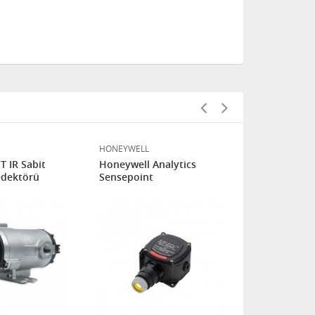
HONEYWELL
OLDHAM
 IR Sabit
Honeywell Analytics
OLDHAM-OLC
edektörü
Sensepoint
100% LEL C