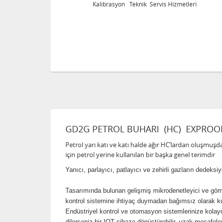
tleri
Kalibrasyon Teknik Servis Hizmetleri
GD2G PETROL BUHARI (HC) EXPRO
Petrol yarı katı ve katı halde ağır HC’lardan oluşmuşda 
için petrol yerine kullanılan bir başka genel terimdir
Yanıcı, parlayıcı, patlayıcı ve zehirli gazların dedek
Tasarımında bulunan gelişmiş mikrodenetleyici ve gömülü
kontrol sistemine ihtiyaç duymadan bağımsız olarak kul
Endüstriyel kontrol ve otomasyon sistemlerinize kola
dilerseniz bir IOT cihaza dönüştürebilir, uzak mesafeler