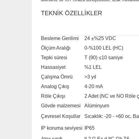
TEKNİK ÖZELLİKLER
Besleme Gerilimi
24 ±%25 VDC
Ölçüm Aralığı
0-%100 LEL (HC)
Tepki süresi
T (90) ≤10 saniye
Hassasiyet
%1 LEL
Çalışma Ömrü
>3 yıl
Analog Çıkış
4-20 mA
Röle Çıkışı
2 Adet (NC ve NO Röle çı
Gövde malzemesi
Alüminyum
Çevresel Koşullar
Sıcaklık: -20 - +60 oc, 
IP koruma seviyesi
IP65
Atex sınıfı
ll 2 G Ex d IlC Gb T6