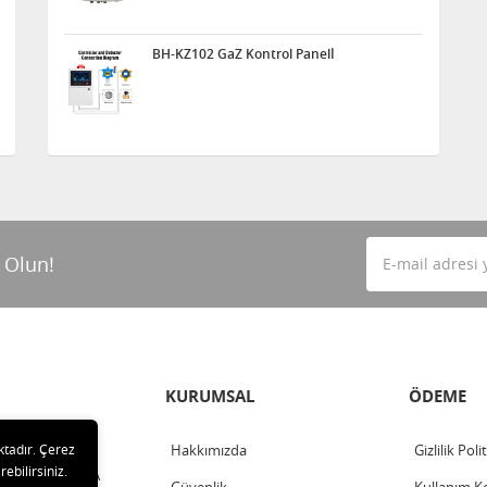
BH-KZ102 GaZ Kontrol Panelİ
 Olun!
KURUMSAL
ÖDEME
Hakkımızda
Gizlilik Poli
ktadır. Çerez
rebilirsiniz.
ahalle - ANKARA
Güvenlik
Kullanım Ko