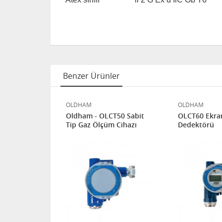
Benzer Ürünler
OLDHAM
OLDHAM
T10 Sabit
Oldham - OLCT50 Sabit
OLCT60 Ekran
 Cihazı
Tip Gaz Ölçüm Cihazı
Dedektörü