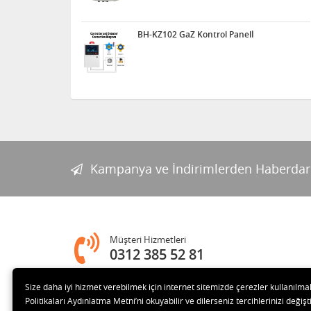
BH-KZ102 GaZ Kontrol Panelİ
Kampanya ve İndirimlerden Haberdar
Müşteri Hizmetleri
0312 385 52 81
Size daha iyi hizmet verebilmek için internet sitemizde çerezler kullanılma
Adres
Politikaları Aydınlatma Metni’ni okuyabilir ve dilerseniz tercihlerinizi değişti
Melih Gökçek Bulvarı Ada Plaza No:80-8 İVEDİK OSB Yenim