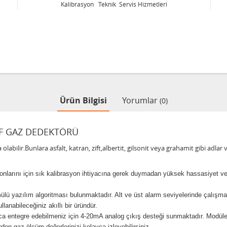
Kalibrasyon Teknik Servis Hizmetleri
Ürün Bilgisi
Yorumlar
(0)
OF GAZ DEDEKTÖRÜ
olabilir.Bunlara asfalt, katran, zift,albertit, gilsonit veya grahamit gibi adlar
siyonlarını için sık kalibrasyon ihtiyacına gerek duymadan yüksek hassasiyet v
 yazılım algoritması bulunmaktadır. Alt ve üst alarm seviyelerinde çalışmak üz
lanabileceğiniz akıllı bir üründür.
yca entegre edebilmeniz için 4-20mA analog çıkış desteği sunmaktadır. Modül
den gaz ölçüm değerlerinizi kolayca izleyebilirsiniz.