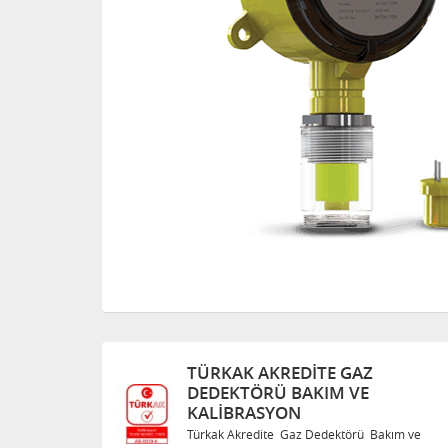
Z
TÜRKAK AKREDITE GAZ
E
DEDEKTÖRÜ BAKIM VE
KALIBRASYON
 Bakım ve
Türkak Akredite Gaz Dedektörü Bakım ve