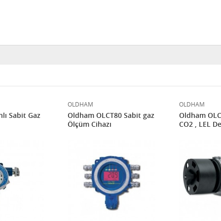
OLDHAM
OLDHAM
lı Sabit Gaz
Oldham OLCT80 Sabit gaz
Oldham OLCT
Ölçüm Cihazı
CO2 , LEL D