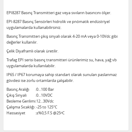
EPI8287 Basınç Transmitteri gaz veya sıvıların basıncını ölçer.
EPI-8287 Basınç Sensörleri hidrolik ve pnömatik endüstriyel
uygulamalarda kullanabilirsiniz.
Basınç Transmitteri çıkış sinyali olarak 4-20 mA veya 0-10Vdc gibi
değerler kullanılır.
Çelik Diyaframlı olarak üretilir.
Trafag EPI serisi basınç transmitteri ürünlerimiz su, hava, yağ vb
uygulamalarda kullanılabilir.
IP65 / IP67 korumaya sahip standart olarak sunulan paslanmaz
gövdesi ise zorlu ortamlarda çalışabilir.
Basınç Aralığı
:
0...100 Bar
Çıkış Sinyali
:
0...10VDC
Besleme Gerilimi
:
12...30Vdc
Çalışma Sıcaklığı
:
-25 to 125°C
Hassasiyet
:
±%0,5 F.S @25ᵒC