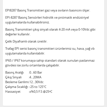
EPI8287 Basınç Transmitteri gaz veya sıvıların basıncını ölçer.
EPI-8287 Basınç Sensörleri hidrolik ve pnömatik endüstriyel
uygulamalarda kullanabilirsiniz.
Basınç Transmitteri çıkış sinyali olarak 4-20 mA veya 0-10Vdc gibi
değerler kullanılır.
Çelik Diyaframlı olarak üretilir.
Trafag EPI serisi basınç transmitteri ürünlerimiz su, hava, yağ vb
uygulamalarda kullanılabilir.
IP65 / IP67 korumaya sahip standart olarak sunulan paslanmaz
gövdesi ise zorlu ortamlarda çalışabilir.
Basınç Aralığı
:
0...60 Bar
Çıkış Sinyali
:
4...20MA
Besleme Gerilimi
:
12...30Vdc
Çalışma Sıcaklığı
:
-25 to 125°C
Hassasiyet
:
±%0,5 F.S @25ᵒC