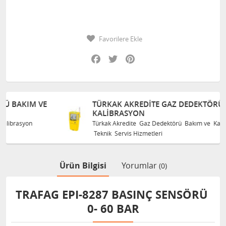
Favorilere Ekle
Facebook
Twitter
Pinterest
E
TÜRKAK AKREDITE GAZ DEDEKTÖRÜ BAKIM VE
KALIBRASYON
Türkak Akredite Gaz Dedektörü Bakım ve Kalibrasyon
Teknik Servis Hizmetleri
Ürün Bilgisi
Yorumlar
(0)
TRAFAG EPI-8287 BASINÇ SENSÖRÜ
0- 60 BAR