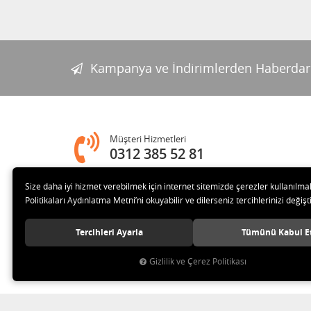
Kampanya ve İndirimlerden Haberdar
Müşteri Hizmetleri
0312 385 52 81
Size daha iyi hizmet verebilmek için internet sitemizde çerezler kullanılma
Adres
Politikaları Aydınlatma Metni’ni okuyabilir ve dilerseniz tercihlerinizi değişti
Melih Gökçek Bulvarı Ada Plaza No:80-8 İVEDİK OSB Yenim
Tercihleri Ayarla
Tümünü Kabul E
Gizlilik ve Çerez Politikası