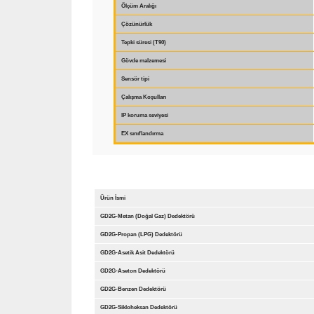
Ölçüm Aralığı
Çözünürlük
Tepki süresi (T90)
Gövde malzemesi
Sensör tipi
Çalışma Koşulları
IP koruma seviyesi
EX sınıflandırma
Ürün İsmi
GD2G-Metan (Doğal Gaz) Dedektörü
GD2G-Propan (LPG) Dedektörü
GD2G-Asetik Asit Dedektörü
GD2G-Aseton Dedektörü
GD2G-Benzen Dedektörü
GD2G-Sikloheksan Dedektörü