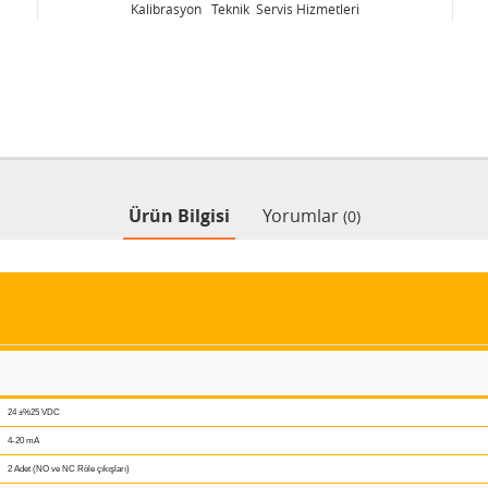
Kalibrasyon Teknik Servis Hizmetleri
Ürün Bilgisi
Yorumlar
(0)
24 ±%25 VDC
4-20 mA
2 Adet (NO ve NC Röle çıkışları)