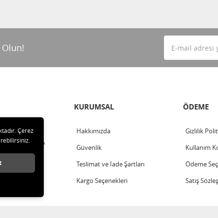
 Olun!
KURUMSAL
ÖDEME
ktadır. Çerez
Hakkımızda
Gizlilik Poli
rebilirsiniz.
ahalle - ANKARA
Güvenlik
Kullanım Ko
t
Teslimat ve İade Şartları
Ödeme Seçe
Kargo Seçenekleri
Satış Sözle