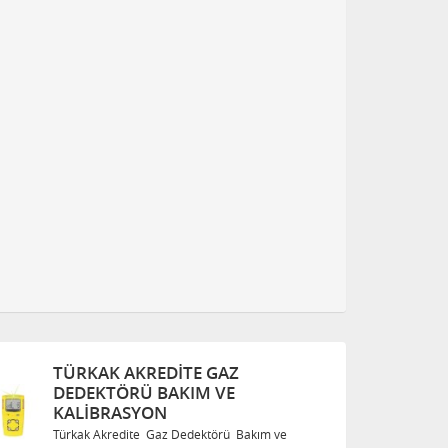
TÜRKAK AKREDITE GAZ
T
DEDEKTÖRÜ BAKIM VE
D
KALIBRASYON
K
Türkak Akredite Gaz Dedektörü Bakım ve
Tü