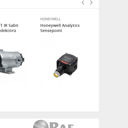
HONEYWELL
OLDHAM
 IR Sabit
Honeywell Analytics
OLDHAM-OLC
edektörü
Sensepoint
100% LEL C