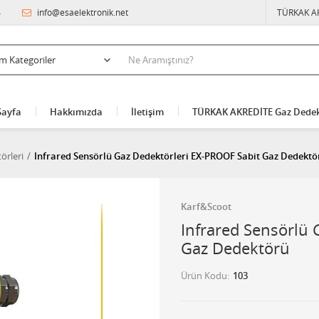
4
info@esaelektronik.net
TÜRKAK A
Sayfa
Hakkımızda
İletişim
TÜRKAK AKREDİTE Gaz Dedek
örleri
Infrared Sensörlü Gaz Dedektörleri EX-PROOF Sabit Gaz Dedektö
Karf&Scoot
Infrared Sensörlü 
Gaz Dedektörü
Ürün Kodu
103