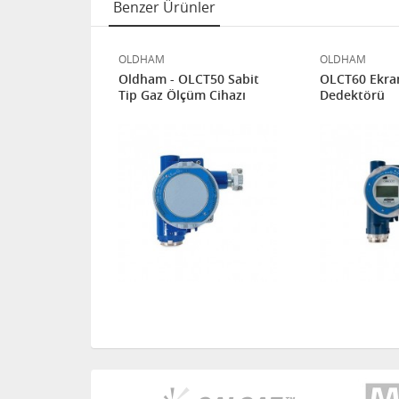
Benzer Ürünler
OLDHAM
OLDHAM
T10 Sabit
Oldham - OLCT50 Sabit
OLCT60 Ekran
 Cihazı
Tip Gaz Ölçüm Cihazı
Dedektörü