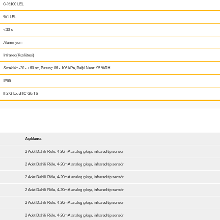
0-%100 LEL
%1 LEL
<30 s
Alüminyum
Infrared(Kızılötesi)
Sıcaklık: -20 - +60 oc, Basınç: 86 - 106 kPa, Bağıl Nem: 95 %RH
IP65
ll 2 G Ex d IlC Gb T6
Açıklama
2 Adet Dahili Röle, 4-20mA analog çıkışı, infrared tip sensör
2 Adet Dahili Röle, 4-20mA analog çıkışı, infrared tip sensör
2 Adet Dahili Röle, 4-20mA analog çıkışı, infrared tip sensör
2 Adet Dahili Röle, 4-20mA analog çıkışı, infrared tip sensör
2 Adet Dahili Röle, 4-20mA analog çıkışı, infrared tip sensör
2 Adet Dahili Röle, 4-20mA analog çıkışı, infrared tip sensör