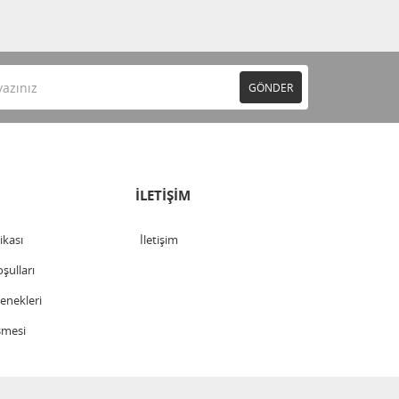
GÖNDER
İLETİŞİM
tikası
İletişim
şulları
nekleri
şmesi