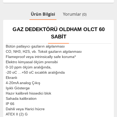
Ürün Bilgisi
Yorumlar
(0)
GAZ DEDEKTÖRÜ OLDHAM OLCT 60
SABIT
Bütün patlayıcı gazların algılanması
CO, NH3, H2S, vb. Toksit gazların algılanması
Flameproof veya intrinsically safe koruma*
Elektro kimyasal ölçüm prensibi
0-10 ppm ölçüm aralığında,
-20 oC …+50 oC sıcaklık aralığında
Ekranlı
4-20mA analog Çıkış
Işıklı Gösterge
Hazır kalibreli hissedici blok
Sahada kalibration
IP 66
Dahili veya Harici hücre
ATEX II (2) G