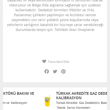
dayanıklı XP veya kendinden emniyetli IS sensörleri olarak
mevcuttur ve Bölge 0'da algılama sağlamak için uzaktan
kullanılabilir. Dedektör birimleri IP66'dır ve 316L
Paslanmaz Çelikten yapılmıştır ve kızılötesi sensör
seçenekleri izin verir şiddetli çevre koşullarında veya
zehirlerin varlığının katalitik bir hücreye zarar verebileceği
durumlarda tespit için. Tehlikeli Alan Onaylandı
Favorilere Ekle
Facebook
Twitter
Pinterest
E
TÜRKAK AKREDITE GAZ DEDEKTÖRÜ BAKIM VE
KALIBRASYON
Türkak Akredite Gaz Dedektörü Bakım ve Kalibrasyon
Teknik Servis Hizmetleri