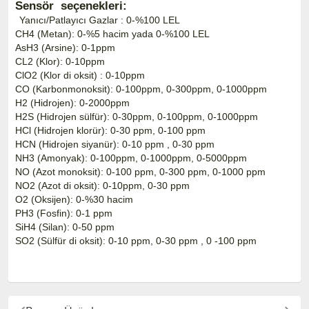
Sensör seçenekleri:
Yanıcı/Patlayıcı Gazlar : 0-%100 LEL
CH4 (Metan): 0-%5 hacim yada 0-%100 LEL
AsH3 (Arsine): 0-1ppm
CL2 (Klor): 0-10ppm
ClO2 (Klor di oksit) : 0-10ppm
CO (Karbonmonoksit): 0-100ppm, 0-300ppm, 0-1000ppm
H2 (Hidrojen): 0-2000ppm
H2S (Hidrojen sülfür): 0-30ppm, 0-100ppm, 0-1000ppm
HCl (Hidrojen klorür): 0-30 ppm, 0-100 ppm
HCN (Hidrojen siyanür): 0-10 ppm , 0-30 ppm
NH3 (Amonyak): 0-100ppm, 0-1000ppm, 0-5000ppm
NO (Azot monoksit): 0-100 ppm, 0-300 ppm, 0-1000 ppm
NO2 (Azot di oksit): 0-10ppm, 0-30 ppm
O2 (Oksijen): 0-%30 hacim
PH3 (Fosfin): 0-1 ppm
SiH4 (Silan): 0-50 ppm
SO2 (Sülfür di oksit): 0-10 ppm, 0-30 ppm , 0 -100 ppm