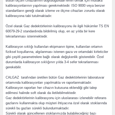
Bütün ölçüm cihazlarının doğruluğundan emin olmak için mutlaka
kalibrasyonlarının yapılması gerekmektedir. ISO 9000 veya benzer
standartların gereği olarak izleme ve ölçme cihazları zorunlu olarak
kalibrasyona tabi tutulmaktadır.
Özel olarak Gaz dedektörlerinin kalibrasyonu ile ilgili hükümler TS EN
60079-29-2 standardında bildirilmiş olup, en az yılda bir kere
tekrarlanması istenmektedir.
Kalibrasyon sıklığı kullanılan ekipmanın tipine, kullanılan ortamın
fiziksel koşullarına, algılanması istenen gaza ve ortamdaki kirleticiler
gibi çeşitli parametrelere bağlı olarak değişkenlik gösterebilir. Özel
durumlarda kalibrasyon sıklığının yılda 3-4 sefer tekrarlanması
gerekebilir.
CALGAZ tarafından üretilen bütün Gaz dedektörlerinin laboratuvar
ortamında kalibrasyonları yapılmakta ve raporlanmaktadır.
Kalibrasyon raporları her cihazın kutusuna eklendiği gibi talep
edilmesi halinde soft olarak da iletilebilmektedir.
Gaz dedektörlerinin kalibrasyonu için uluslararası izlenebilir referans
gazlarını kullanmakta olup müşteri ihtiyacına özel olarak stoklarında
sürekli bu gazları sürekli bulundurmaktadır.
Sürekli olarak güncellenen stoklarımızda bulabileceğiniz bazı