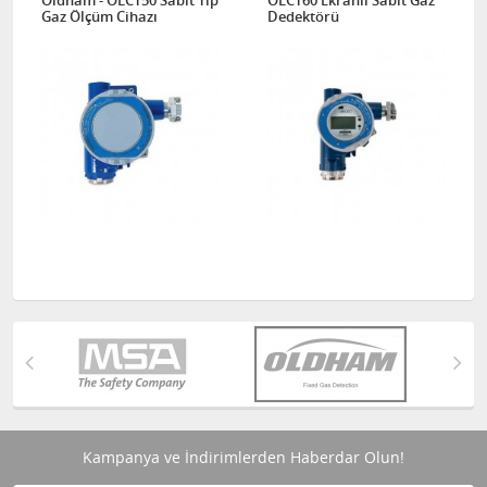
Oldham - OLCT50 Sabit Tip
OLCT60 Ekranlı Sabit Gaz
Gaz Ölçüm Cihazı
Dedektörü
Kampanya ve İndirimlerden Haberdar Olun!