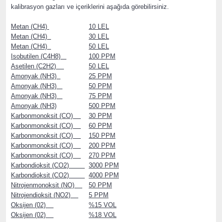
kalibrasyon gazları ve içeriklerini aşağıda görebilirsiniz.
Metan (CH4)
10 LEL
Metan (CH4)
30 LEL
Metan (CH4)
50 LEL
Isobutilen (C4H8)
100 PPM
Asetilen (C2H2)
50 LEL
Amonyak (NH3)
25 PPM
Amonyak (NH3)
50 PPM
Amonyak (NH3)
75 PPM
Amonyak (NH3)
500 PPM
Karbonmonoksit (CO)
30 PPM
Karbonmonoksit (CO)
60 PPM
Karbonmonoksit (CO)
150 PPM
Karbonmonoksit (CO)
200 PPM
Karbonmonoksit (CO)
270 PPM
Karbondioksit (CO2)
3000 PPM
Karbondioksit (CO2)
4000 PPM
Nitrojenmonoksit (NO)
50 PPM
Nitrojendioksit (NO2)
5 PPM
Oksijen (02)
%15 VOL
Oksijen (02)
%18 VOL