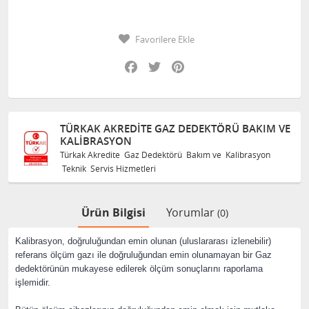
Favorilere Ekle
Facebook
Twitter
Pinterest
 AKREDITE GAZ DEDEKTÖRÜ BAKIM VE
TÜRKAK AK
ASYON
KALIBRAS
redite Gaz Dedektörü Bakım ve Kalibrasyon
Türkak Akredi
vis Hizmetleri
Teknik Servis 
Ürün Bilgisi
Yorumlar
(0)
Kalibrasyon, doğruluğundan emin olunan (uluslararası izlenebilir)
referans ölçüm gazı ile doğruluğundan emin olunamayan bir Gaz
dedektörünün mukayese edilerek ölçüm sonuçlarını raporlama
işlemidir.