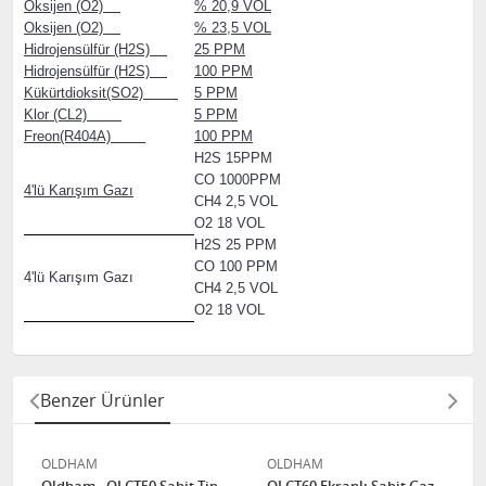
Oksijen (O2)
% 20,9 VOL
Oksijen (O2)
% 23,5 VOL
Hidrojensülfür (H2S)
25 PPM
Hidrojensülfür (H2S)
100 PPM
Kükürtdioksit(SO2)
5 PPM
Klor (CL2)
5 PPM
Freon(R404A)
100 PPM
H2S 15PPM
CO 1000PPM
4'lü Karışım Gazı
CH4 2,5 VOL
O2 18 VOL
H2S 25 PPM
CO 100 PPM
4'lü Karışım Gazı
CH4 2,5 VOL
O2 18 VOL
Benzer Ürünler
OLDHAM
OLDHAM