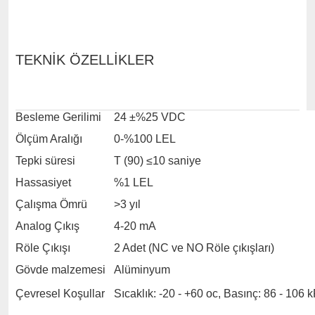
TEKNİK ÖZELLİKLER
Besleme Gerilimi
24 ±%25 VDC
Ölçüm Aralığı
0-%100 LEL
Tepki süresi
T (90) ≤10 saniye
Hassasiyet
%1 LEL
Çalışma Ömrü
>3 yıl
Analog Çıkış
4-20 mA
Röle Çıkışı
2 Adet (NC ve NO Röle çıkışları)
Gövde malzemesi
Alüminyum
Çevresel Koşullar
Sıcaklık: -20 - +60 oc, Basınç: 86 - 10