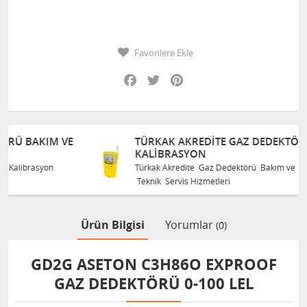
Favorilere Ekle
Facebook
Twitter
Pinterest
E
TÜRKAK AKREDITE GAZ DEDEKTÖRÜ BAKIM VE
KALIBRASYON
Türkak Akredite Gaz Dedektörü Bakım ve Kalibrasyon
Teknik Servis Hizmetleri
Ürün Bilgisi
Yorumlar
(0)
GD2G ASETON C3H86O EXPROOF
GAZ DEDEKTÖRÜ 0-100 LEL