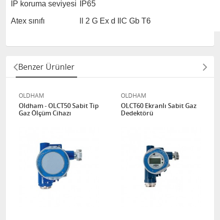
IP koruma seviyesi
IP65
Atex sınıfı
ll 2 G Ex d IlC Gb T6
Benzer Ürünler
OLDHAM
OLDHAM
Oldham - OLCT50 Sabit Tip
OLCT60 Ekranlı Sabit Gaz
Gaz Ölçüm Cihazı
Dedektörü