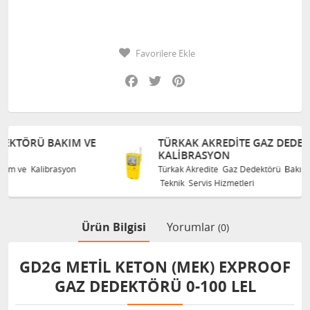
Favorilere Ekle
Facebook
Twitter
Pinterest
VE
TÜRKAK AKREDITE GAZ DEDEKTÖRÜ BAKIM VE
KALIBRASYON
Türkak Akredite Gaz Dedektörü Bakım ve Kalibrasyon
Teknik Servis Hizmetleri
Ürün Bilgisi
Yorumlar
(0)
GD2G METİL KETON (MEK) EXPROOF
GAZ DEDEKTÖRÜ 0-100 LEL