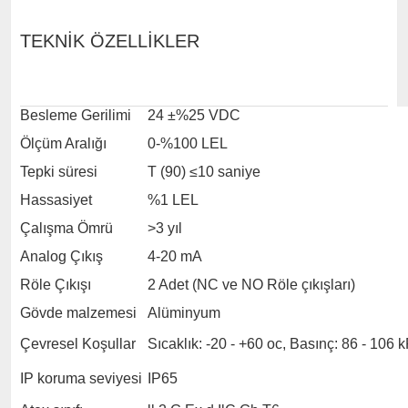
TEKNİK ÖZELLİKLER
Besleme Gerilimi
24 ±%25 VDC
Ölçüm Aralığı
0-%100 LEL
Tepki süresi
T (90) ≤10 saniye
Hassasiyet
%1 LEL
Çalışma Ömrü
>3 yıl
Analog Çıkış
4-20 mA
Röle Çıkışı
2 Adet (NC ve NO Röle çıkışları)
Gövde malzemesi
Alüminyum
Çevresel Koşullar
Sıcaklık: -20 - +60 oc, Basınç: 86 - 10
IP koruma seviyesi
IP65