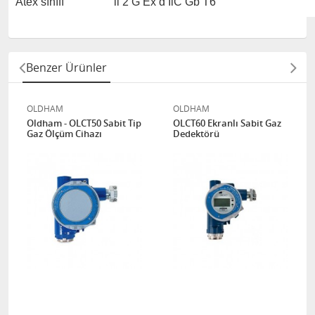
Atex sınıfı
ll 2 G Ex d IlC Gb T6
Benzer Ürünler
OLDHAM
OLDHAM
Oldham - OLCT50 Sabit Tip
OLCT60 Ekranlı Sabit Gaz
Gaz Ölçüm Cihazı
Dedektörü