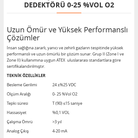
DEDEKTÖRÜ 0-25 %VOL O2
Uzun Ömür ve Yüksek Performanslı
Çözümler
İnsan sağlığına zararlı, yanıcı ve zehirli gazların tespitinde yüksek
performanslı ve uzun ömürlü bir çözüm sunar. Grup II (Zone I ve
Zone II) kullanımına uygun ATEX uluslararası standartlara göre
sertifikalandırılmıştır.
TEKNİK ÖZELLİKLER
Besleme Gerilimi
24 ±%25 VDC
Ölçüm Aralığı
0- 25 %Vol O2
Tepki süresi
T (90) ≤15 saniye
Hassasiyet
%0,1 VOL
Çalışma Ömrü
>3 yıl
Analog Çıkış
4-20 mA