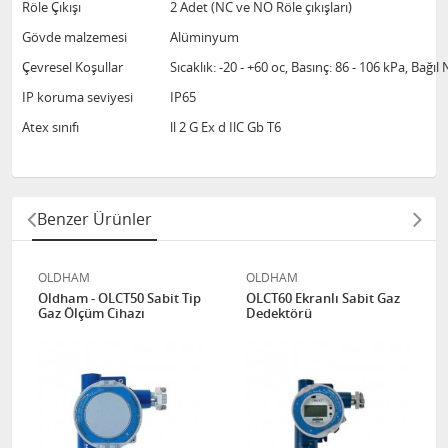
Röle Çıkışı
2 Adet (NC ve NO Röle çıkışları)
Gövde malzemesi
Alüminyum
Çevresel Koşullar
Sıcaklık: -20 - +60 oc, Basınç: 86 - 106 kPa, Bağ
IP koruma seviyesi
IP65
Atex sınıfı
ll 2 G Ex d IlC Gb T6
Benzer Ürünler
OLDHAM
OLDHAM
Oldham - OLCT50 Sabit Tip
OLCT60 Ekranlı Sabit Gaz
Gaz Ölçüm Cihazı
Dedektörü