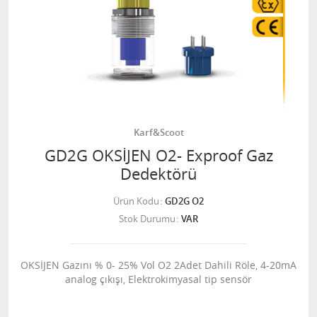
Karf&Scoot
GD2G OKSİJEN O2- Exproof Gaz
Dedektörü
Ürün Kodu
GD2G O2
Stok Durumu
VAR
OKSİJEN Gazını % 0- 25% Vol O2 2Adet Dahili Röle, 4-20mA
analog çıkışı, Elektrokimyasal tip sensör